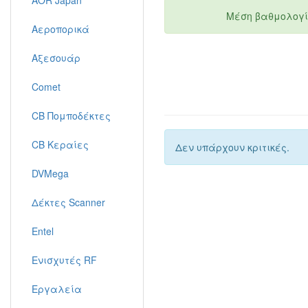
AOR Japan
Μέση βαθμολογί
Αεροπορικά
Αξεσουάρ
Comet
CB Πομποδέκτες
CB Κεραίες
Δεν υπάρχουν κριτικές.
DVMega
Δέκτες Scanner
Entel
Ενισχυτές RF
Εργαλεία