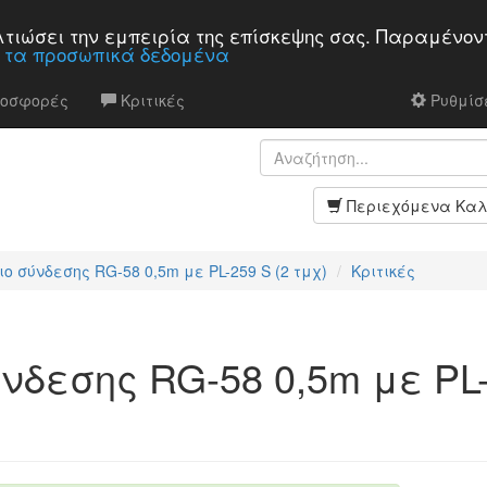
βελτιώσει την εμπειρία της επίσκεψης σας. Παραμένον
α τα προσωπικά δεδομένα
ροσφορές
Κριτικές
Ρυθμίσε
Περιεχόμενα Καλ
ο σύνδεσης RG-58 0,5m με PL-259 S (2 τμχ)
Κριτικές
νδεσης RG-58 0,5m με PL