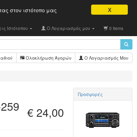
X
τας στον ιστότοπo μας
ις Ιστότοπου
Ο Λογαριασμός μου
0 items
αθιού
Ολοκλήρωση Αγορών
Ο Λογαριασμός Μου
Προσφορές
-259
€ 24,00