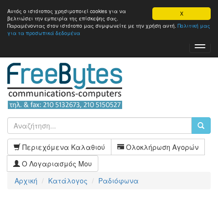
Αυτός ο ιστότοπος χρησιμοποιεί cookies για να
X
βελτιώσει την εμπειρία της επίσκεψης σας.
Παραμένοντας στον ιστότοπo μας συμφωνείτε με την χρήση αυτή.
Πολιτική μας
για τα προσωπικά δεδομένα
Toggl
Navig
Περιεχόμενα Καλαθιού
Ολοκλήρωση Αγορών
Ο Λογαριασμός Μου
Αρχική
Κατάλογος
Ραδιόφωνα