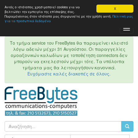
Αυτός ο ιστότοπος χρησιμοποιεί cookies για να
X
βελτιώσει την εμπειρία της επίσκεψης σας.
Παραμένοντας στον ιστότοπo μας συμφωνείτε με την χρήση αυτή.
Πολιτική μας
για τα προσωπικά δεδομένα
Toggl
Navig
Το τμήμα service του FreeBytes θα παραμείνει κλειστό
λόγω αδειών μέχρι 31 Αυγούστου. Οι παραγγελίες
ομοαξονικών καλωδίων με τοποθέτηση connectors δεν
μπορούν να εκτελεστούν μέχρι τότε. Τα υπόλοιπα
τμήματα μας θα λειτουργήσουν κανονικά.
Ευχόμαστε καλές διακοπές σε όλους.