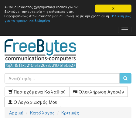
Αυτός ο ιστότοπος χρησιμοποιεί cookies για να
X
βελτιώσει την εμπειρία της επίσκεψης σας.
Παραμένοντας στον ιστότοπo μας συμφωνείτε με την χρήση αυτή.
Πολιτική μας
για τα προσωπικά δεδομένα
Toggl
Navig
Περιεχόμενα Καλαθιού
Ολοκλήρωση Αγορών
Ο Λογαριασμός Μου
Αρχική
Κατάλογος
Κριτικές