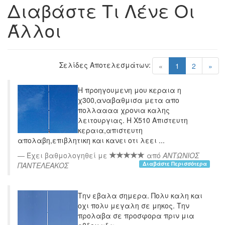
Διαβάστε Τι Λένε Οι
Άλλοι
Σελίδες Αποτελεσμάτων:
(current)
«
1
2
»
Η προηγουμενη μου κεραια η
χ300,αναβαθμισα μετα απο
πολλαααα χρονια καλης
λειτουργιας. Η Χ510 Απιστευτη
κεραια,απιστευτη
απολαβη,επιβλητικη και κανει οτι λεει ...
Έχει βαθμολογηθεί με
από
ΑΝΤΩΝΙΟΣ
Διαβάστε Περισσότερα
ΠΑΝΤΕΛΕΑΚΟΣ
Την εβαλα σημερα. Πολυ καλη και
οχι πολυ μεγαλη σε μηκος. Την
προλαβα σε προσφορα πριν μια