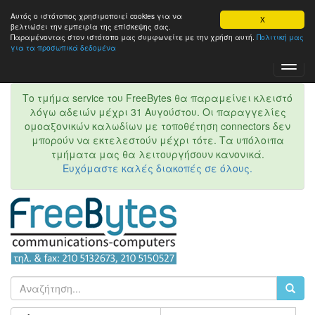
Αυτός ο ιστότοπος χρησιμοποιεί cookies για να
X
βελτιώσει την εμπειρία της επίσκεψης σας.
Παραμένοντας στον ιστότοπo μας συμφωνείτε με την χρήση αυτή.
Πολιτική μας
για τα προσωπικά δεδομένα
Toggl
Navig
Το τμήμα service του FreeBytes θα παραμείνει κλειστό
λόγω αδειών μέχρι 31 Αυγούστου. Οι παραγγελίες
ομοαξονικών καλωδίων με τοποθέτηση connectors δεν
μπορούν να εκτελεστούν μέχρι τότε. Τα υπόλοιπα
τμήματα μας θα λειτουργήσουν κανονικά.
Ευχόμαστε καλές διακοπές σε όλους.