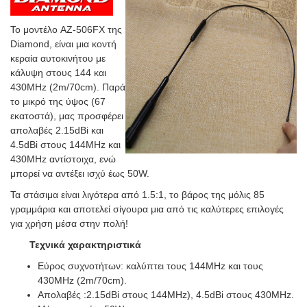
Το μοντέλο AZ-506FX της
Diamond, είναι μια κοντή
κεραία αυτοκινήτου με
κάλυψη στους 144 και
430MHz (2m/70cm). Παρά
το μικρό της ύψος (67
εκατοστά), μας προσφέρει
απολαβές 2.15dBi και
4.5dBi στους 144MHz και
430MHz αντίστοιχα, ενώ
μπορεί να αντέξει ισχύ έως 50W.
Τα στάσιμα είναι λιγότερα από 1.5:1, το βάρος της μόλις 85
γραμμάρια και αποτελεί σίγουρα μια από τις καλύτερες επιλογές
για χρήση μέσα στην πολή!
Τεχνικά χαρακτηριστικά
Εύρος συχνοτήτων: καλύπτει τους 144MHz και τους
430MHz (2m/70cm).
Απολαβές :2.15dBi στους 144MHz), 4.5dBi στους 430MHz.