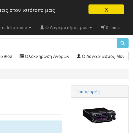
X
τας στον ιστότοπo μας
ις Ιστότοπου
Ο Λογαριασμός μου
0 items
αθιού
Ολοκλήρωση Αγορών
Ο Λογαριασμός Μου
Προσφορές