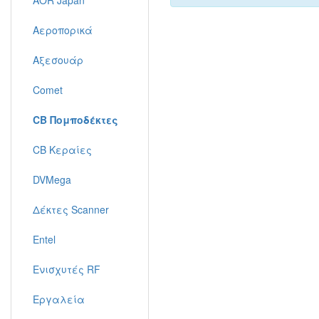
AOR Japan
Αεροπορικά
Αξεσουάρ
Comet
CB Πομποδέκτες
CB Κεραίες
DVMega
Δέκτες Scanner
Entel
Ενισχυτές RF
Εργαλεία