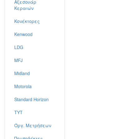
Αξεσουάρ
Κεραιών
Κονέκτορες
Kenwood
LDG
MFJ
Midland
Motorola
Standard Horizon
TYT
Όργ. Μετρήσεων
Πομποδέκτες