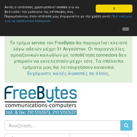
Αυτός ο ιστότοπος χρησιμοποιεί cookies για να
X
βελτιώσει την εμπειρία της επίσκεψης σας.
Παραμένοντας στον ιστότοπo μας συμφωνείτε με την χρήση αυτή.
Πολιτική μας
για τα προσωπικά δεδομένα
Toggl
Navig
Το τμήμα service του FreeBytes θα παραμείνει κλειστό
λόγω αδειών μέχρι 31 Αυγούστου. Οι παραγγελίες
ομοαξονικών καλωδίων με τοποθέτηση connectors δεν
μπορούν να εκτελεστούν μέχρι τότε. Τα υπόλοιπα
τμήματα μας θα λειτουργήσουν κανονικά.
Ευχόμαστε καλές διακοπές σε όλους.