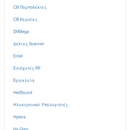
CB Πομποδέκτες
CB Κεραίες
DVMega
Δέκτες Scanner
Entel
Ενισχυτές RF
Εργαλεία
HeilSound
Ηλεκτρονικοί Υπολογιστές
Hytera
Hy-Gain