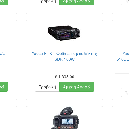
ρά
Προβολή
Άμεση Αγορά
Π
V/U
Yaesu FTX-1 Optima πομποδέκτης
Ya
SDR 100W
510DE
€ 1.895,00
ρά
Προβολή
Άμεση Αγορά
Π