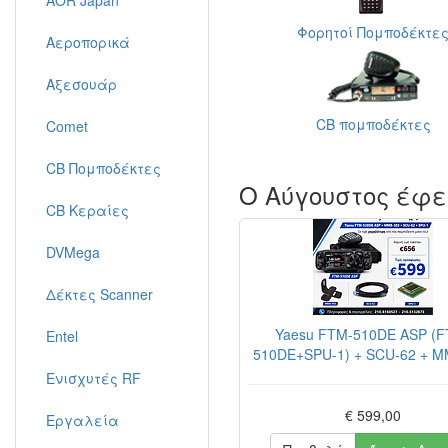
AOR Japan
Φορητoί Πομποδέκτε
Αεροπορικά
Αξεσουάρ
CB πομποδέκτες
Comet
CB Πομποδέκτες
Ο Αύγουστος έφε
CB Κεραίες
DVMega
Δέκτες Scanner
Yaesu FTM-510DE ASP (F
Entel
510DE+SPU-1) + SCU-62 + M
Ενισχυτές RF
€ 599,00
Εργαλεία