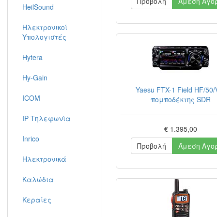
Προβολή
Άμεση Αγο
HeilSound
Ηλεκτρονικοί
Υπολογιστές
Hytera
Hy-Gain
Yaesu FTX-1 Field HF/50/
ICOM
πομποδέκτης SDR
IP Τηλεφωνία
€ 1.395,00
Inrico
Προβολή
Άμεση Αγο
Ηλεκτρονικά
Καλώδια
Κεραίες