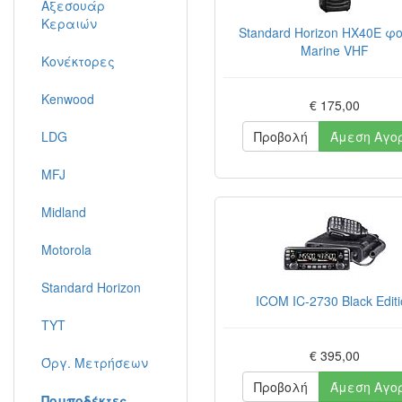
Αξεσουάρ
Κεραιών
Standard Horizon HX40E φ
Marine VHF
Κονέκτορες
Kenwood
€ 175,00
LDG
Προβολή
Άμεση Αγο
MFJ
Midland
Motorola
Standard Horizon
ICOM IC-2730 Black Edit
TYT
€ 395,00
Όργ. Μετρήσεων
Προβολή
Άμεση Αγο
Πομποδέκτες