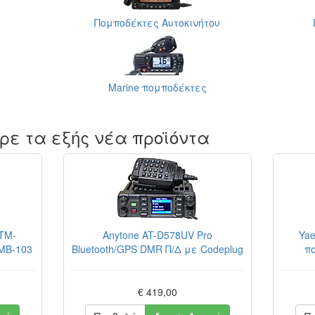
ς
Πομποδέκτες Aυτοκινήτου
Marine πομποδέκτες
ρε τα εξής νέα προϊόντα
TM-
Anytone AT-D578UV Pro
Ya
MB-103
Bluetooth/GPS DMR Π/Δ με Codeplug
π
€ 419,00