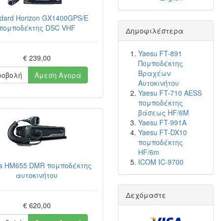
dard Horizon GX1400GPS/E
πομποδέκτης DSC VHF
Δημοφιλέστερα
Yaesu FT-891
€ 239,00
Πομποδέκτης
Βραχέων
ροβολή
Άμεση Αγορά
Αυτοκινήτου
Yaesu FT-710 AESS
πομποδέκτης
βάσεως HF/6M
Yaesu FT-991A
Yaesu FT-DX10
πομποδέκτης
HF/6m
ICOM IC-9700
ra HM655 DMR πομποδέκτης
αυτοκινήτου
Δεχόμαστε
€ 620,00