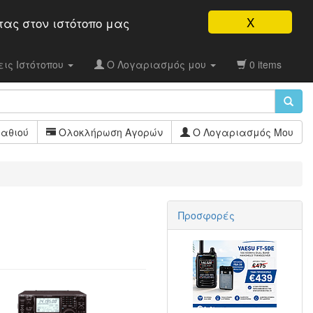
X
τας στον ιστότοπo μας
ις Ιστότοπου
Ο Λογαριασμός μου
0 items
αθιού
Ολοκλήρωση Αγορών
Ο Λογαριασμός Μου
Προσφορές