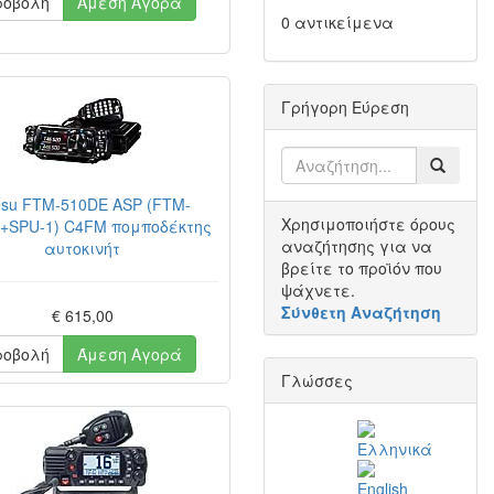
ροβολή
Άμεση Αγορά
0 αντικείμενα
Γρήγορη Εύρεση
esu FTM-510DE ASP (FTM-
Χρησιμοποιήστε όρους
+SPU-1) C4FM πομποδέκτης
αναζήτησης για να
αυτοκινήτ
βρείτε το προϊόν που
ψάχνετε.
Σύνθετη Αναζήτηση
€ 615,00
ροβολή
Άμεση Αγορά
Γλώσσες