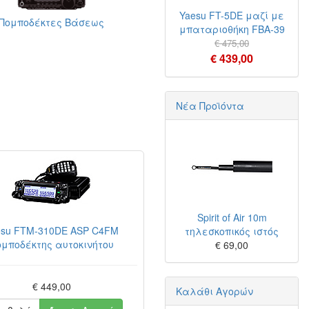
Yaesu FT-5DE μαζί με
Πομποδέκτες Βάσεως
μπαταριοθήκη FBA-39
€ 475,00
€ 439,00
Νέα Προϊόντα
Spirit of Air 10m
esu FTM-310DE ASP C4FM
τηλεσκοπικός ιστός
ομποδέκτης αυτοκινήτου
€ 69,00
€ 449,00
Καλάθι Αγορών