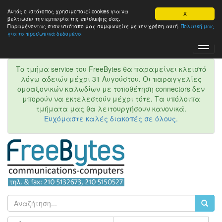
Αυτός ο ιστότοπος χρησιμοποιεί cookies για να
X
βελτιώσει την εμπειρία της επίσκεψης σας.
Παραμένοντας στον ιστότοπo μας συμφωνείτε με την χρήση αυτή.
Πολιτική μας
για τα προσωπικά δεδομένα
Toggl
Navig
Το τμήμα service του FreeBytes θα παραμείνει κλειστό
λόγω αδειών μέχρι 31 Αυγούστου. Οι παραγγελίες
ομοαξονικών καλωδίων με τοποθέτηση connectors δεν
μπορούν να εκτελεστούν μέχρι τότε. Τα υπόλοιπα
τμήματα μας θα λειτουργήσουν κανονικά.
Ευχόμαστε καλές διακοπές σε όλους.