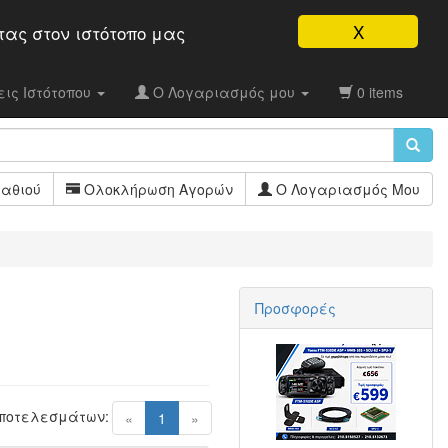
X
τας στον ιστότοπo μας
ις Ιστότοπου
Ο Λογαριασμός μου
0 items
αθιού
Ολοκλήρωση Αγορών
Ο Λογαριασμός Μου
Προσφορές
Αποτελεσμάτων:
(current)
«
1
»