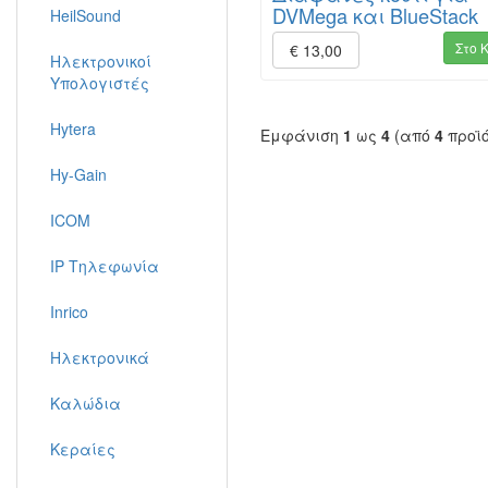
DVMega και BlueStack
HeilSound
Στο 
€ 13,00
Ηλεκτρονικοί
Υπολογιστές
Hytera
Εμφάνιση
1
ως
4
(από
4
προϊ
Hy-Gain
ICOM
IP Τηλεφωνία
Inrico
Ηλεκτρονικά
Καλώδια
Κεραίες