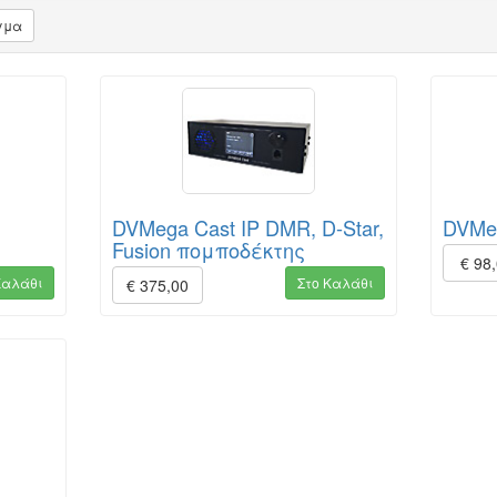
γμα
DVMega Cast IP DMR, D-Star,
DVMe
Fusion πομποδέκτης
€ 98
Καλάθι
Στο Καλάθι
€ 375,00