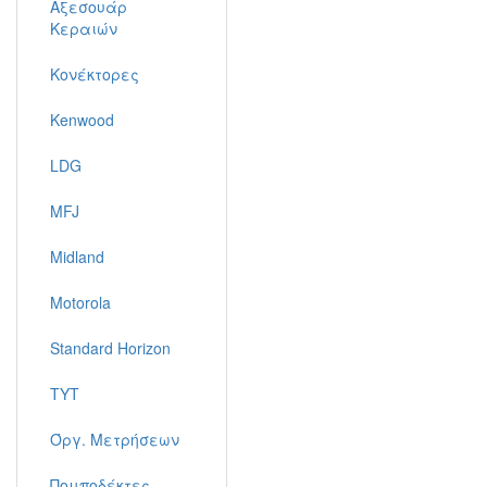
Αξεσουάρ
Κεραιών
Κονέκτορες
Kenwood
LDG
MFJ
Midland
Motorola
Standard Horizon
TYT
Όργ. Μετρήσεων
Πομποδέκτες