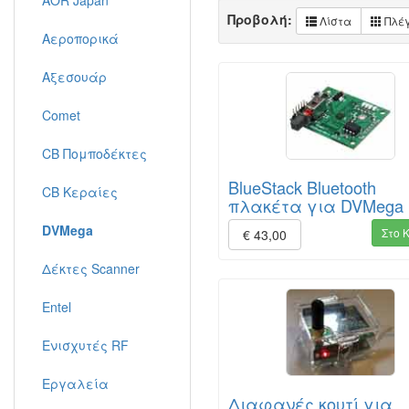
AOR Japan
Προβολή:
Λίστα
Πλέ
Αεροπορικά
Αξεσουάρ
Comet
CB Πομποδέκτες
BlueStack Bluetooth
CB Κεραίες
πλακέτα για DVMega
DVMega
Στο 
€ 43,00
Δέκτες Scanner
Entel
Ενισχυτές RF
Εργαλεία
Διαφανές κουτί για