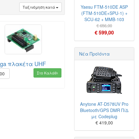
Yaesu FTM-510DE ASP
Ταξινόμηση κατά
(FTM-510DE+SPU-1) +
SCU-62 + MMB-103
€ 656,00
€ 599,00
Νέα Προϊόντα
ga πλακέτα UHF
Στο Καλάθι
,00
Anytone AT-D578UV Pro
Bluetooth/GPS DMR Π/Δ
με Codeplug
€ 419,00