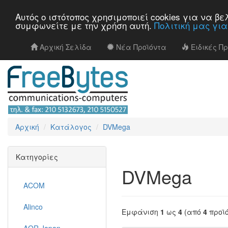
Αυτός ο ιστότοπος χρησιμοποιεί cookies για να 
συμφωνείτε με την χρήση αυτή.
Πολιτική μας γι
Αρχική Σελίδα
Νέα Προϊόντα
Ειδικές Π
Αρχική
Κατάλογος
DVMega
Κατηγορίες
DVMega
ACOM
Alinco
Εμφάνιση
1
ως
4
(από
4
προϊ