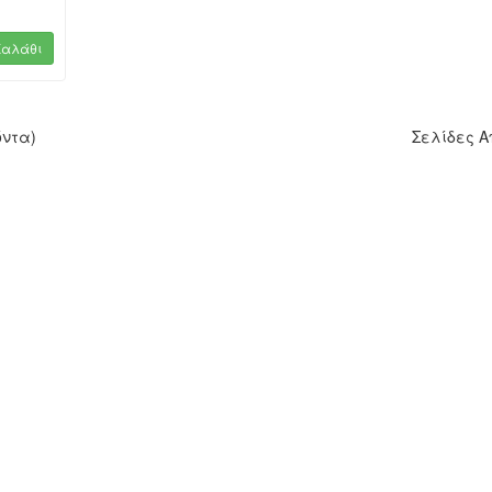
Καλάθι
όντα)
Σελίδες 