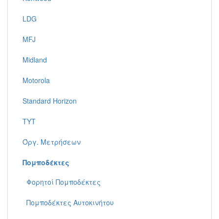
LDG
MFJ
Midland
Motorola
Standard Horizon
TYT
Όργ. Μετρήσεων
Πομποδέκτες
Φορητoί Πομποδέκτες
Πομποδέκτες Aυτοκινήτου