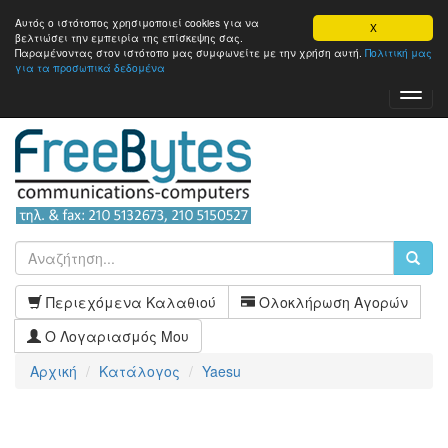
Αυτός ο ιστότοπος χρησιμοποιεί cookies για να
X
βελτιώσει την εμπειρία της επίσκεψης σας.
Παραμένοντας στον ιστότοπo μας συμφωνείτε με την χρήση αυτή.
Πολιτική μας
για τα προσωπικά δεδομένα
Toggl
Navig
Περιεχόμενα Καλαθιού
Ολοκλήρωση Αγορών
Ο Λογαριασμός Μου
Αρχική
Κατάλογος
Yaesu