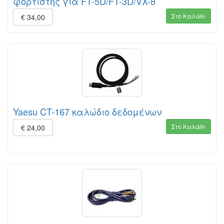
φορτιστής για FT-5D/FT-3D/VX-8
Στο Καλάθι
€ 34,00
Yaesu CT-167 καλώδιο δεδομένων
Στο Καλάθι
€ 24,00