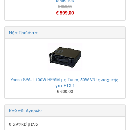
MMB-103
€ 656,00
€ 599,00
Νέα Προϊόντα
Yaesu SPA-1 100W HF/6M με Tuner, 50W V/U ενισχυτής,
για FTX-1
€ 630,00
Καλάθι Αγορών
0 αντικείμενα