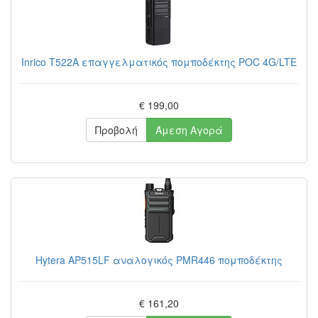
Inrico T522A επαγγελματικός πομποδέκτης POC 4G/LTE
€ 199,00
Προβολή
Άμεση Αγορά
Hytera AP515LF αναλογικός PMR446 πομποδέκτης
€ 161,20