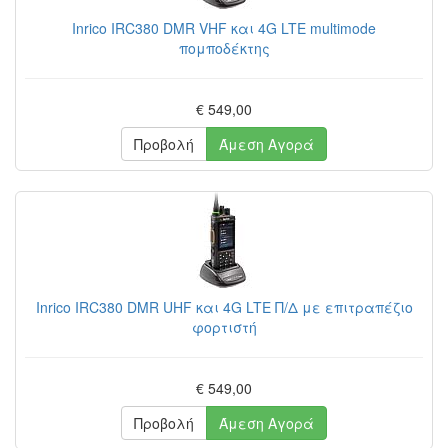
Inrico IRC380 DMR VHF και 4G LTE multimode
πομποδέκτης
€ 549,00
Προβολή
Άμεση Αγορά
Inrico IRC380 DMR UHF και 4G LTE Π/Δ με επιτραπέζιο
φορτιστή
€ 549,00
Προβολή
Άμεση Αγορά