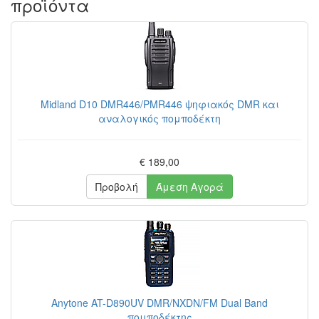
προϊόντα
Midland D10 DMR446/PMR446 ψηφιακός DMR και
αναλογικός πομποδέκτη
€ 189,00
Προβολή
Άμεση Αγορά
Anytone AT-D890UV DMR/NXDN/FM Dual Band
πομποδέκτης