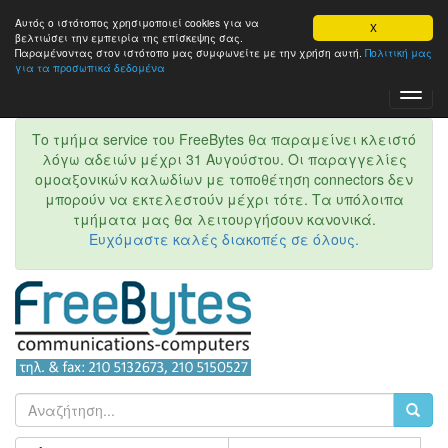
Αυτός ο ιστότοπος χρησιμοποιεί cookies για να
X
βελτιώσει την εμπειρία της επίσκεψης σας.
Παραμένοντας στον ιστότοπo μας συμφωνείτε με την χρήση αυτή.
Πολιτική μας
για τα προσωπικά δεδομένα
Toggl
Navig
Το τμήμα service του FreeBytes θα παραμείνει κλειστό
λόγω αδειών μέχρι 31 Αυγούστου. Οι παραγγελίες
ομοαξονικών καλωδίων με τοποθέτηση connectors δεν
μπορούν να εκτελεστούν μέχρι τότε. Τα υπόλοιπα
τμήματα μας θα λειτουργήσουν κανονικά.
Ευχόμαστε καλές διακοπές σε όλους.