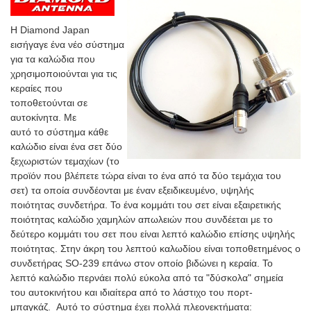
Η Diamond Japan
εισήγαγε ένα νέο σύστημα
για τα καλώδια που
χρησιμοποιούνται για τις
κεραίες που
τοποθετούνται σε
αυτοκίνητα. Με
αυτό το σύστημα κάθε
καλώδιο είναι ένα σετ δύο
ξεχωριστών τεμαχίων (το
προϊόν που βλέπετε τώρα είναι το ένα από τα δύο τεμάχια του
σετ) τα οποία συνδέονται με έναν εξειδικευμένο, υψηλής
ποιότητας συνδετήρα. Το ένα κομμάτι του σετ είναι εξαιρετικής
ποιότητας καλώδιο χαμηλών απωλειών που συνδέεται με το
δεύτερο κομμάτι του σετ που είναι λεπτό καλώδιο επίσης υψηλής
ποιότητας. Στην άκρη του λεπτού καλωδίου είναι τοποθετημένος ο
συνδετήρας SO-239 επάνω στον οποίο βιδώνει η κεραία. Το
λεπτό καλώδιο περνάει πολύ εύκολα από τα "δύσκολα" σημεία
του αυτοκινήτου και ιδιαίτερα από το λάστιχο του πορτ-
μπαγκάζ. Αυτό το σύστημα έχει πολλά πλεονεκτήματα: