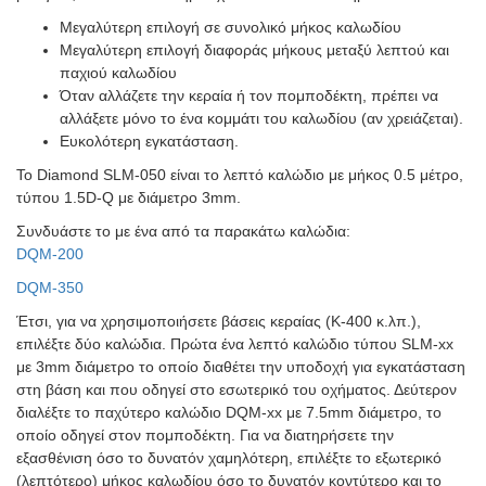
Μεγαλύτερη επιλογή σε συνολικό μήκος καλωδίου
Μεγαλύτερη επιλογή διαφοράς μήκους μεταξύ λεπτού και
παχιού καλωδίου
Όταν αλλάζετε την κεραία ή τον πομποδέκτη, πρέπει να
αλλάξετε μόνο το ένα κομμάτι του καλωδίου (αν χρειάζεται).
Ευκολότερη εγκατάσταση.
To Diamond SLM-050 είναι το λεπτό καλώδιο με μήκος 0.5 μέτρο,
τύπου 1.5D-Q με διάμετρο 3mm.
Συνδυάστε το με ένα από τα παρακάτω καλώδια:
DQM-200
DQM-350
Έτσι, για να χρησιμοποιήσετε βάσεις κεραίας (K-400 κ.λπ.),
επιλέξτε δύο καλώδια. Πρώτα ένα λεπτό καλώδιο τύπου SLM-xx
με 3mm διάμετρο το οποίο διαθέτει την υποδοχή για εγκατάσταση
στη βάση και που οδηγεί στο εσωτερικό του οχήματος. Δεύτερον
διαλέξτε το παχύτερο καλώδιο DQM-xx με 7.5mm διάμετρο, το
οποίο οδηγεί στον πομποδέκτη. Για να διατηρήσετε την
εξασθένιση όσο το δυνατόν χαμηλότερη, επιλέξτε το εξωτερικό
(λεπτότερο) μήκος καλωδίου όσο το δυνατόν κοντύτερο και το