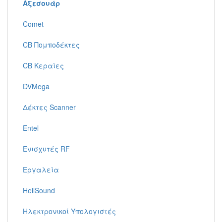
Αξεσουάρ
Comet
CB Πομποδέκτες
CB Κεραίες
DVMega
Δέκτες Scanner
Entel
Ενισχυτές RF
Εργαλεία
HeilSound
Ηλεκτρονικοί Υπολογιστές