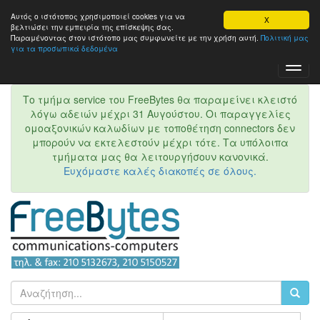
Αυτός ο ιστότοπος χρησιμοποιεί cookies για να
X
βελτιώσει την εμπειρία της επίσκεψης σας.
Παραμένοντας στον ιστότοπo μας συμφωνείτε με την χρήση αυτή.
Πολιτική μας
για τα προσωπικά δεδομένα
Toggl
Navig
Το τμήμα service του FreeBytes θα παραμείνει κλειστό
λόγω αδειών μέχρι 31 Αυγούστου. Οι παραγγελίες
ομοαξονικών καλωδίων με τοποθέτηση connectors δεν
μπορούν να εκτελεστούν μέχρι τότε. Τα υπόλοιπα
τμήματα μας θα λειτουργήσουν κανονικά.
Ευχόμαστε καλές διακοπές σε όλους.