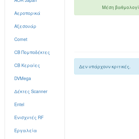
AOR Japan
Μέση βαθμολογί
Αεροπορικά
Αξεσουάρ
Comet
CB Πομποδέκτες
CB Κεραίες
Δεν υπάρχουν κριτικές.
DVMega
Δέκτες Scanner
Entel
Ενισχυτές RF
Εργαλεία