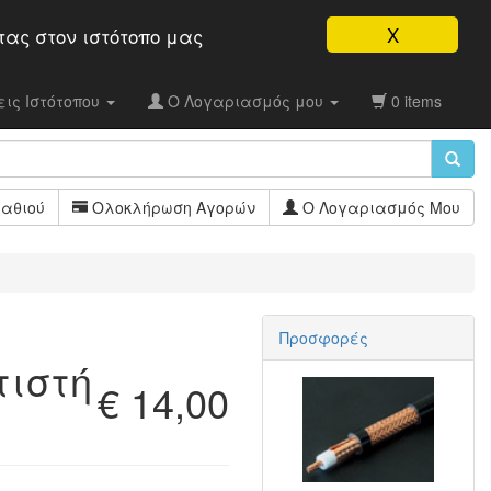
X
τας στον ιστότοπo μας
ις Ιστότοπου
Ο Λογαριασμός μου
0 items
αθιού
Ολοκλήρωση Αγορών
Ο Λογαριασμός Μου
Προσφορές
τιστή
€ 14,00