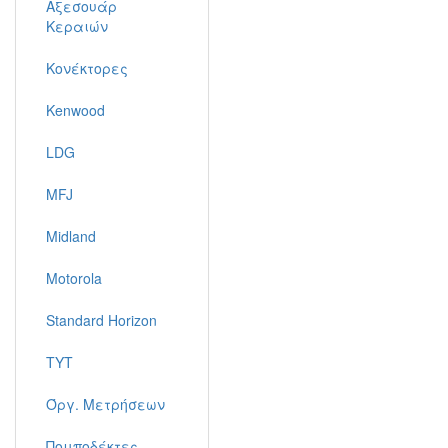
Αξεσουάρ
Κεραιών
Κονέκτορες
Kenwood
LDG
MFJ
Midland
Motorola
Standard Horizon
TYT
Όργ. Μετρήσεων
Πομποδέκτες