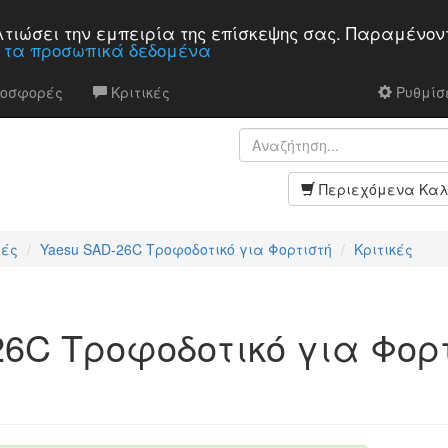
βελτιώσει την εμπειρία της επίσκεψης σας. Παραμένον
α τα προσωπικά δεδομένα
ροσφορές
Κριτικές
Ρυθμίσε
Περιεχόμενα Καλ
τές
Yaesu SAD-26C Τροφοδοτικό για Φορτιστή
Κριτικές
26C Τροφοδοτικό για Φορ