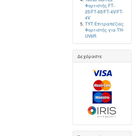
Φορτιστής FT-
25/FT-65/FT-4V/FT-
4V
TYT Επιτραπέζιος
Φορτιστής για TH-
UV6R
Δεχόμαστε