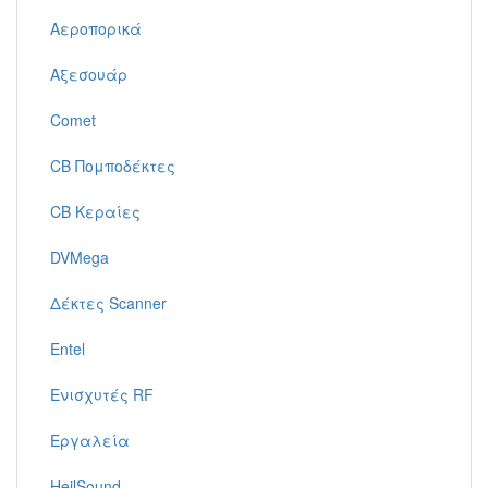
Αεροπορικά
Αξεσουάρ
Comet
CB Πομποδέκτες
CB Κεραίες
DVMega
Δέκτες Scanner
Entel
Ενισχυτές RF
Εργαλεία
HeilSound