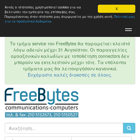
Αυτός ο ιστότοπος χρησιμοποιεί cookies για να
X
βελτιώσει την εμπειρία της επίσκεψης σας.
Παραμένοντας στον ιστότοπo μας συμφωνείτε με την χρήση αυτή.
Πολιτική μας
για τα προσωπικά δεδομένα
Toggl
Navig
Το τμήμα service του FreeBytes θα παραμείνει κλειστό
λόγω αδειών μέχρι 31 Αυγούστου. Οι παραγγελίες
ομοαξονικών καλωδίων με τοποθέτηση connectors δεν
μπορούν να εκτελεστούν μέχρι τότε. Τα υπόλοιπα
τμήματα μας θα λειτουργήσουν κανονικά.
Ευχόμαστε καλές διακοπές σε όλους.