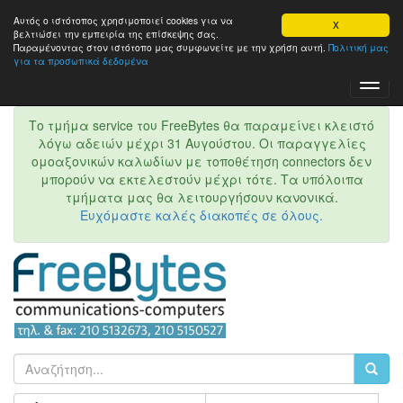
Αυτός ο ιστότοπος χρησιμοποιεί cookies για να
X
βελτιώσει την εμπειρία της επίσκεψης σας.
Παραμένοντας στον ιστότοπo μας συμφωνείτε με την χρήση αυτή.
Πολιτική μας
για τα προσωπικά δεδομένα
Toggl
Navig
Το τμήμα service του FreeBytes θα παραμείνει κλειστό
λόγω αδειών μέχρι 31 Αυγούστου. Οι παραγγελίες
ομοαξονικών καλωδίων με τοποθέτηση connectors δεν
μπορούν να εκτελεστούν μέχρι τότε. Τα υπόλοιπα
τμήματα μας θα λειτουργήσουν κανονικά.
Ευχόμαστε καλές διακοπές σε όλους.