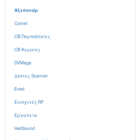
Αξεσουάρ
Comet
CB Πομποδέκτες
CB Κεραίες
DVMega
Δέκτες Scanner
Entel
Ενισχυτές RF
Εργαλεία
HeilSound