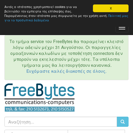
Αυτός ο ιστότοπος χρησιμοποιεί cookies για να
X
βελτιώσει την εμπειρία της επίσκεψης σας.
Παραμένοντας στον ιστότοπo μας συμφωνείτε με την χρήση αυτή.
Πολιτική μας
για τα προσωπικά δεδομένα
Toggl
Navig
Το τμήμα service του FreeBytes θα παραμείνει κλειστό
λόγω αδειών μέχρι 31 Αυγούστου. Οι παραγγελίες
ομοαξονικών καλωδίων με τοποθέτηση connectors δεν
μπορούν να εκτελεστούν μέχρι τότε. Τα υπόλοιπα
τμήματα μας θα λειτουργήσουν κανονικά.
Ευχόμαστε καλές διακοπές σε όλους.