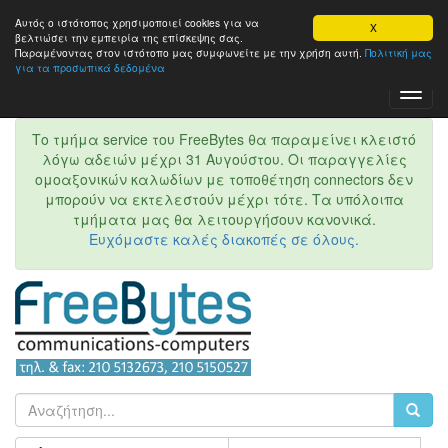
Αυτός ο ιστότοπος χρησιμοποιεί cookies για να
X
βελτιώσει την εμπειρία της επίσκεψης σας.
Παραμένοντας στον ιστότοπo μας συμφωνείτε με την χρήση αυτή.
Πολιτική μας
για τα προσωπικά δεδομένα
Toggl
Navig
Το τμήμα service του FreeBytes θα παραμείνει κλειστό
λόγω αδειών μέχρι 31 Αυγούστου. Οι παραγγελίες
ομοαξονικών καλωδίων με τοποθέτηση connectors δεν
μπορούν να εκτελεστούν μέχρι τότε. Τα υπόλοιπα
τμήματα μας θα λειτουργήσουν κανονικά.
Ευχόμαστε καλές διακοπές σε όλους.