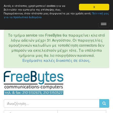
Αυτός ο ιστότοπος χρησιμοποιεί cookies για να
X
βελτιώσει την εμπειρία της επίσκεψης σας.
Παραμένοντας στον ιστότοπo μας συμφωνείτε με την χρήση αυτή.
Πολιτική μας
για τα προσωπικά δεδομένα
Toggl
Navig
Το τμήμα service του FreeBytes θα παραμείνει κλειστό
λόγω αδειών μέχρι 31 Αυγούστου. Οι παραγγελίες
ομοαξονικών καλωδίων με τοποθέτηση connectors δεν
μπορούν να εκτελεστούν μέχρι τότε. Τα υπόλοιπα
τμήματα μας θα λειτουργήσουν κανονικά.
Ευχόμαστε καλές διακοπές σε όλους.