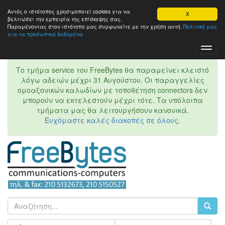
Αυτός ο ιστότοπος χρησιμοποιεί cookies για να
X
βελτιώσει την εμπειρία της επίσκεψης σας.
Παραμένοντας στον ιστότοπo μας συμφωνείτε με την χρήση αυτή.
Πολιτική μας
για τα προσωπικά δεδομένα
Toggl
Navig
Το τμήμα service του FreeBytes θα παραμείνει κλειστό
λόγω αδειών μέχρι 31 Αυγούστου. Οι παραγγελίες
ομοαξονικών καλωδίων με τοποθέτηση connectors δεν
μπορούν να εκτελεστούν μέχρι τότε. Τα υπόλοιπα
τμήματα μας θα λειτουργήσουν κανονικά.
Ευχόμαστε καλές διακοπές σε όλους.