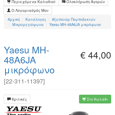
Περιεχόμενα Καλαθιού
Ολοκλήρωση Αγορών
Ο Λογαριασμός Μου
Αρχική
Κατάλογος
Αξεσουάρ Πομποδεκτών
Μικρομεγάφωνα
Yaesu MH-48A6JA μικρόφωνο
Yaesu MH-
€ 44,00
48A6JA
μικρόφωνο
[
22-311-11397
]
Κριτικές
Στο Καλάθι