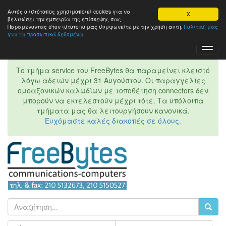
Αυτός ο ιστότοπος χρησιμοποιεί cookies για να
X
βελτιώσει την εμπειρία της επίσκεψης σας.
Παραμένοντας στον ιστότοπo μας συμφωνείτε με την χρήση αυτή.
Πολιτική μας
για τα προσωπικά δεδομένα
Toggl
Navig
Το τμήμα service του FreeBytes θα παραμείνει κλειστό
λόγω αδειών μέχρι 31 Αυγούστου. Οι παραγγελίες
ομοαξονικών καλωδίων με τοποθέτηση connectors δεν
μπορούν να εκτελεστούν μέχρι τότε. Τα υπόλοιπα
τμήματα μας θα λειτουργήσουν κανονικά.
Ευχόμαστε καλές διακοπές σε όλους.