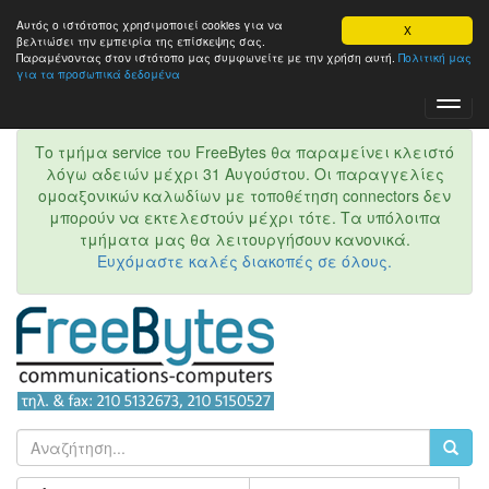
Αυτός ο ιστότοπος χρησιμοποιεί cookies για να
X
βελτιώσει την εμπειρία της επίσκεψης σας.
Παραμένοντας στον ιστότοπo μας συμφωνείτε με την χρήση αυτή.
Πολιτική μας
για τα προσωπικά δεδομένα
Toggl
Navig
Το τμήμα service του FreeBytes θα παραμείνει κλειστό
λόγω αδειών μέχρι 31 Αυγούστου. Οι παραγγελίες
ομοαξονικών καλωδίων με τοποθέτηση connectors δεν
μπορούν να εκτελεστούν μέχρι τότε. Τα υπόλοιπα
τμήματα μας θα λειτουργήσουν κανονικά.
Ευχόμαστε καλές διακοπές σε όλους.