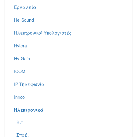
Εργαλεία
HeilSound
Ηλεκτρονικοί Υπολογιστές
Hytera
Hy-Gain
ICOM
IP Τηλεφωνία
Inrico
Ηλεκτρονικά
Κιτ
Σπρέι