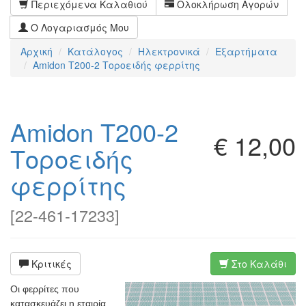
Περιεχόμενα Καλαθιού
Ολοκλήρωση Αγορών
Ο Λογαριασμός Μου
Αρχική
Κατάλογος
Ηλεκτρονικά
Εξαρτήματα
Amidon T200-2 Τοροειδής φερρίτης
Amidon T200-2
€ 12,00
Τοροειδής
φερρίτης
[
22-461-17233
]
Κριτικές
Στο Καλάθι
Οι φερρίτες που
κατασκευάζει η εταιρία