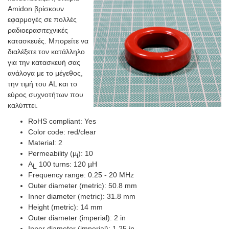
Amidon βρίσκουν
εφαρμογές σε πολλές
ραδιοερασιτεχνικές
κατασκευές. Μπορείτε να
διαλέξετε τον κατάλληλο
για την κατασκευή σας
ανάλογα με το μέγεθος,
την τιμή του AL και το
εύρος συχνοτήτων που
καλύπτει.
RoHS compliant: Yes
Color code: red/clear
Material: 2
Permeability (µ
): 10
i
A
100 turns: 120 µH
L
Frequency range: 0.25 - 20 MHz
Outer diameter (metric): 50.8 mm
Inner diameter (metric): 31.8 mm
Height (metric): 14 mm
Outer diameter (imperial): 2 in
Inner diameter (imperial): 1.25 in