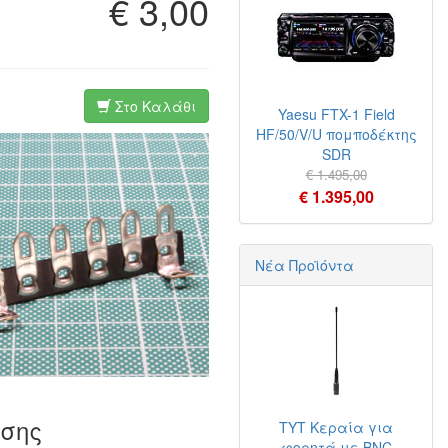
€ 3,00
Στο Καλάθι
Yaesu FTX-1 Field
HF/50/V/U πομποδέκτης
SDR
€ 1.495,00
€ 1.395,00
Νέα Προϊόντα
ίσης
TYT Κεραία για
φορητά με BNC