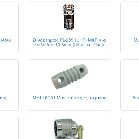
λώδιο
Συνδετήρας PL-259 (UHF) M&P για
Μ
καλώδια 10.3mm (Ultraflex-10 κ.λ
σης
MFJ-16C01 Μονωτήρας κεραμικός
Am