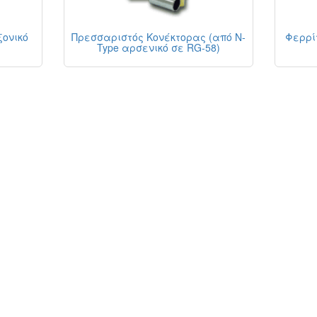
ξονικό
Πρεσσαριστός Κονέκτορας (από N-
Φερρίτ
Type αρσενικό σε RG-58)