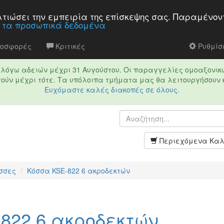
βελτιώσει την εμπειρία της επίσκεψης σας. Παραμένον
α τα προσωπικά δεδομένα
ροσφορές
Κριτικές
Ρυθμίσε
τό λόγω αδειών μέχρι 31 Αυγούστου. Οι παραγγελίες ομοαξονικ
ούν μέχρι τότε. Τα υπόλοιπα τμήματα μας θα λειτουργήσουν 
Ευχόμαστε καλές διακοπές σε όλους.
Περιεχόμενα Καλ
σσες
Κόσσα KSE-822 6 ακροδεκτών
822 6 ακροδεκτών