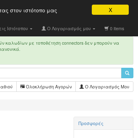
X
τας στον ιστότοπo μας
ις Ιστότοπου
Ο Λογαριασμός μου
0 items
ών καλωδίων με τοποθέτηση connectors δεν μπορούν να
κανονικά.
αθιού
Ολοκλήρωση Αγορών
Ο Λογαριασμός Μου
Προσφορές