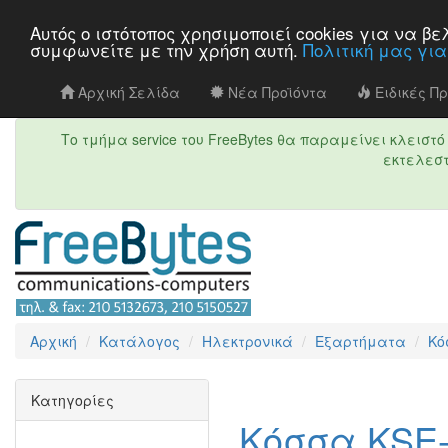
Αυτός ο ιστότοπος χρησιμοποιεί cookies για να 
συμφωνείτε με την χρήση αυτή.
Πολιτική μας γι
Αρχική Σελίδα
Νέα Προϊόντα
Ειδικές Π
Το τμήμα service του FreeBytes θα παραμείνει κλεισ
εκτελεστ
Αρχική
Κατάλογος
Ηλεκτρονικά
Εξαρτήματα
Κό
Κατηγορίες
Κόσσα KSE-