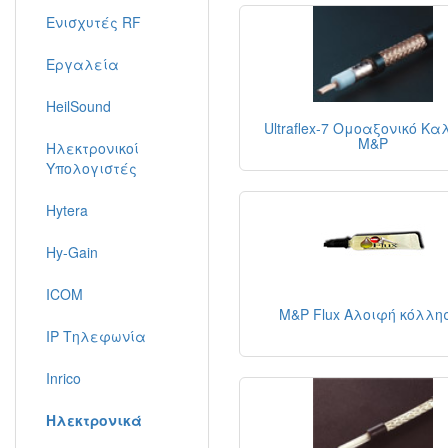
Ενισχυτές RF
Εργαλεία
HeilSound
Ultraflex-7 Ομοαξονικό Κα
M&P
Ηλεκτρονικοί
Υπολογιστές
Hytera
Hy-Gain
ICOM
M&P Flux Αλοιφή κόλλη
IP Τηλεφωνία
Inrico
Ηλεκτρονικά