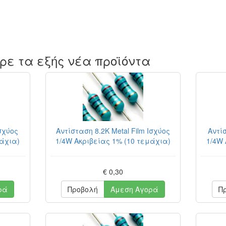
ρε τα εξής νέα προϊόντα
Ισχύος
Αντίσταση 8.2K Metal Film Ισχύος
Αντίσ
μάχια)
1/4W Ακριβείας 1% (10 τεμάχια)
1/4W 
€ 0,30
ρά
Προβολή
Άμεση Αγορά
Π