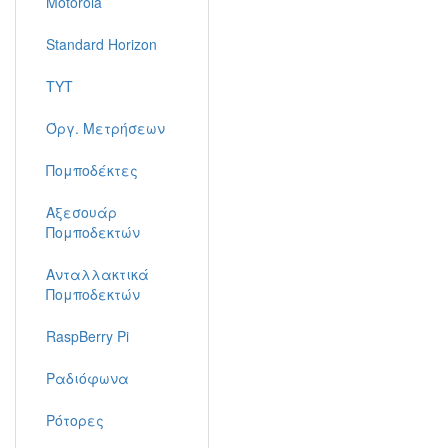
Motorola
Standard Horizon
TYT
Όργ. Μετρήσεων
Πομποδέκτες
Αξεσουάρ
Πομποδεκτών
Ανταλλακτικά
Πομποδεκτών
RaspBerry Pi
Ραδιόφωνα
Ρότορες