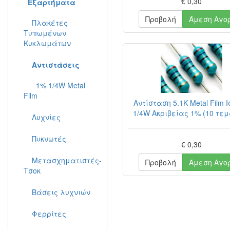
€ 0,30
Εξαρτήματα
Προβολή
Άμεση Αγο
Πλακέτες
Τυπωμένων
Κυκλωμάτων
Αντιστάσεις
1% 1/4W Metal
Film
Αντίσταση 5.1K Metal Film 
1/4W Ακριβείας 1% (10 τε
Λυχνίες
Πυκνωτές
€ 0,30
Μετασχηματιστές-
Προβολή
Άμεση Αγο
Τσοκ
Βάσεις λυχνιών
Φερρίτες