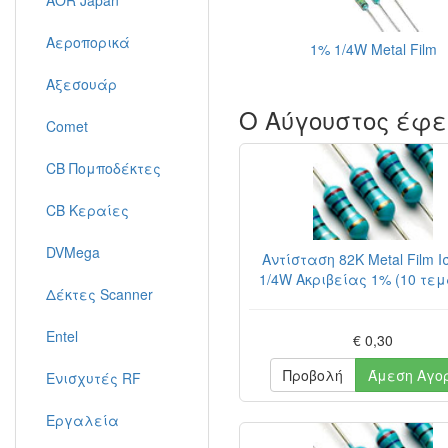
AOR Japan
Αεροπορικά
1% 1/4W Metal Film
Αξεσουάρ
Ο Αύγουστος έφε
Comet
CB Πομποδέκτες
CB Κεραίες
DVMega
Αντίσταση 82K Metal Film 
1/4W Ακριβείας 1% (10 τε
Δέκτες Scanner
Entel
€ 0,30
Προβολή
Άμεση Αγο
Ενισχυτές RF
Εργαλεία