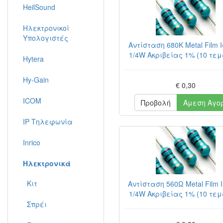
HeilSound
Ηλεκτρονικοί
Υπολογιστές
Αντίσταση 680K Metal Film 
1/4W Ακριβείας 1% (10 τε
Hytera
Hy-Gain
€ 0,30
ICOM
Προβολή
Άμεση Αγο
IP Τηλεφωνία
Inrico
Ηλεκτρονικά
Κιτ
Αντίσταση 560Ω Metal Film 
1/4W Ακριβείας 1% (10 τε
Σπρέι