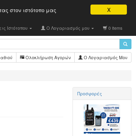
X
τας στον ιστότοπo μας
ις Ιστότοπου
Ο Λογαριασμός μου
0 items
αθιού
Ολοκλήρωση Αγορών
Ο Λογαριασμός Μου
Προσφορές