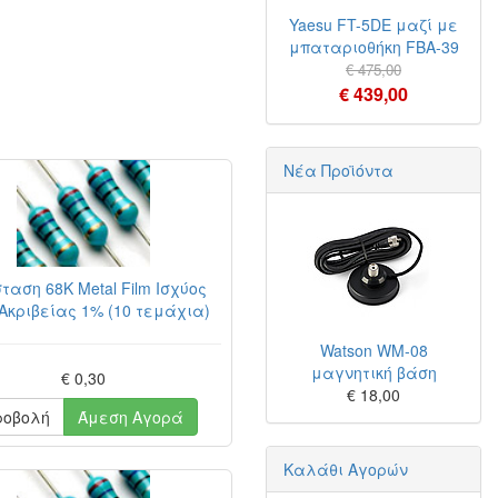
Yaesu FT-5DE μαζί με
μπαταριοθήκη FBA-39
€ 475,00
€ 439,00
Νέα Προϊόντα
ταση 68K Metal Film Ισχύος
Ακριβείας 1% (10 τεμάχια)
Watson WM-08
μαγνητική βάση
€ 0,30
€ 18,00
ροβολή
Άμεση Αγορά
Καλάθι Αγορών