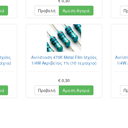
€ 0,30
ρά
Προβολή
Άμεση Αγορά
Π
Ισχύος
Αντίσταση 470K Metal Film Ισχύος
Αντίστ
μάχια)
1/4W Ακριβείας 1% (10 τεμάχια)
1/4W 
€ 0,30
ρά
Προβολή
Άμεση Αγορά
Π