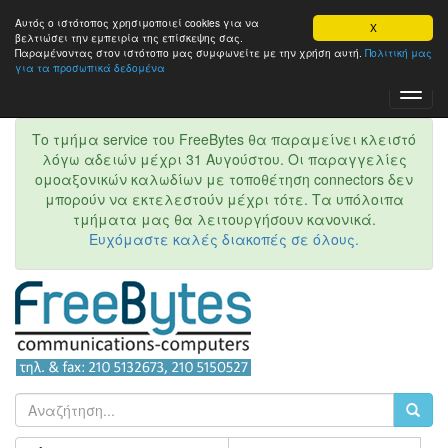
Αυτός ο ιστότοπος χρησιμοποιεί cookies για να
X
βελτιώσει την εμπειρία της επίσκεψης σας.
Παραμένοντας στον ιστότοπo μας συμφωνείτε με την χρήση αυτή.
Πολιτική μας
για τα προσωπικά δεδομένα
Toggl
Navig
Το τμήμα service του FreeBytes θα παραμείνει κλειστό
λόγω αδειών μέχρι 31 Αυγούστου. Οι παραγγελίες
ομοαξονικών καλωδίων με τοποθέτηση connectors δεν
μπορούν να εκτελεστούν μέχρι τότε. Τα υπόλοιπα
τμήματα μας θα λειτουργήσουν κανονικά.
Ευχόμαστε καλές διακοπές σε όλους.