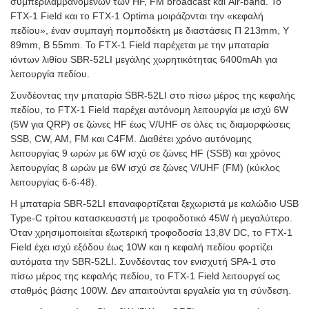
συμπεριλαμβανομένων των HF, FM broadcast και Air-band. Το
FTX-1 Field και το FTX-1 Optima μοιράζονται την «κεφαλή
πεδίου», έναν συμπαγή πομποδέκτη με διαστάσεις Π 213mm, Υ
89mm, Β 55mm. Το FTX-1 Field παρέχεται με την μπαταρία
ιόντων λιθίου SBR-52LI μεγάλης χωρητικότητας 6400mAh για
λειτουργία πεδίου.
Συνδέοντας την μπαταρία SBR-52LI στο πίσω μέρος της κεφαλής
πεδίου, το FTX-1 Field παρέχει αυτόνομη λειτουργία με ισχύ 6W
(5W για QRP) σε ζώνες HF έως V/UHF σε όλες τις διαμορφώσεις
SSB, CW, AM, FM και C4FM.
Διαθέτει
χρόνο αυτόνομης
λειτουργίας 9 ωρών με 6W ισχύ σε ζώνες HF (SSB) και χρόνος
λειτουργίας 8 ωρών με 6W ισχύ σε ζώνες V/UHF (FM) (κύκλος
λειτουργίας 6-6-48).
Η
μπαταρία SBR-52LI επαναφορτίζεται ξεχωριστά με καλώδιο USB
Type-C τρίτου κατασκευαστή με τροφοδοτικό 45W ή μεγαλύτερο.
Όταν χρησιμοποιείται εξωτερική τροφοδοσία 13,8V DC, το FTX-1
Field έχει ισχύ εξόδου έως 10W και η κεφαλή πεδίου φορτίζει
αυτόματα την SBR-52LI. Συνδέοντας τον ενισχυτή SPA-1 στο
πίσω μέρος της κεφαλής πεδίου, το FTX-1 Field λειτουργεί ως
σταθμός βάσης 100W.
Δεν απαιτούνται εργαλεία για τη σύνδεση.