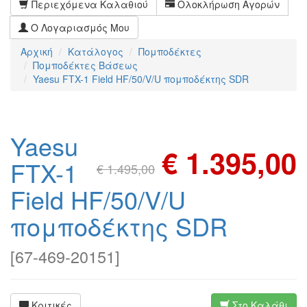
Περιεχόμενα Καλαθιού
Ολοκλήρωση Αγορών
Ο Λογαριασμός Μου
Αρχική
Κατάλογος
Πομποδέκτες
Πομποδέκτες Βάσεως
Yaesu FTX-1 Field HF/50/V/U πομποδέκτης SDR
Yaesu
€ 1.395,00
FTX-1
€ 1.495,00
Field HF/50/V/U
πομποδέκτης SDR
[
67-469-20151
]
Κριτικές
Στο Καλάθι