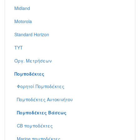
Midland
Motorola
Standard Horizon
TYT
Όργ. Μετρήσεων
Πομποδέκτες
Φορητoί Πομποδέκτες
Πομποδέκτες Aυτοκινήτου
Πομποδέκτες Βάσεως
CB πομποδέκτες
Marine πομποδέκτες