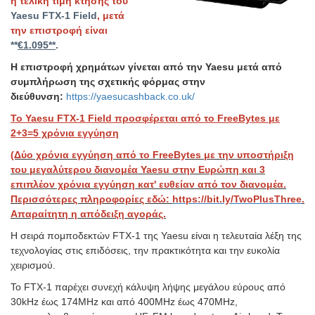
η τελική τιμή κτήσης του
Yaesu FTX-1 Field
, μετά
την επιστροφή είναι
**
€1.095**
.
Η επιστροφή χρημάτων γίνεται από την Yaesu μετά από
συμπλήρωση της σχετικής φόρμας στην
διεύθυνση:
https://yaesucashback.co.uk/
To Yaesu FTX-1 Field προσφέρεται από το FreeBytes με
2+3=5 χρόνια εγγύηση
(Δύο χρόνια εγγύηση από το FreeBytes με την υποστήριξη
του μεγαλύτερου διανομέα Yaesu στην Ευρώπη και 3
επιπλέον χρόνια εγγύηση κατ' ευθείαν από τον διανομέα.
Περισσότερες πληροφορίες εδώ:
https://bit.ly/TwoPlusThree
.
Απαραίτητη η απόδειξη αγοράς.
Η σειρά πομποδεκτών FTX-1 της Yaesu είναι η τελευταία λέξη της
τεχνολογίας στις επιδόσεις, την πρακτικότητα και την ευκολία
χειρισμού.
Το FTX-1 παρέχει συνεχή κάλυψη λήψης μεγάλου εύρους από
30kHz έως 174MHz και από 400MHz έως 470MHz,