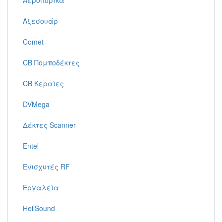
Αεροπορικά
Αξεσουάρ
Comet
CB Πομποδέκτες
CB Κεραίες
DVMega
Δέκτες Scanner
Entel
Ενισχυτές RF
Εργαλεία
HeilSound