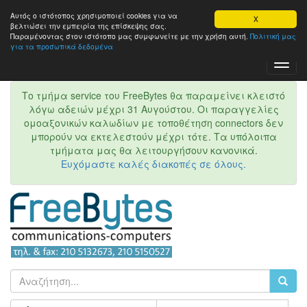
Αυτός ο ιστότοπος χρησιμοποιεί cookies για να
X
βελτιώσει την εμπειρία της επίσκεψης σας.
Παραμένοντας στον ιστότοπo μας συμφωνείτε με την χρήση αυτή.
Πολιτική μας
για τα προσωπικά δεδομένα
Toggl
Navig
Το τμήμα service του FreeBytes θα παραμείνει κλειστό
λόγω αδειών μέχρι 31 Αυγούστου. Οι παραγγελίες
ομοαξονικών καλωδίων με τοποθέτηση connectors δεν
μπορούν να εκτελεστούν μέχρι τότε. Τα υπόλοιπα
τμήματα μας θα λειτουργήσουν κανονικά.
Ευχόμαστε καλές διακοπές σε όλους.