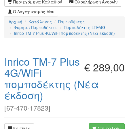
Περιεχόμενα Καλαθιού
Ολοκλήρωση Αγορών
Ο Λογαριασμός Μου
Αρχική
Κατάλογος
Πομποδέκτες
Φορητoί Πομποδέκτες
Πομποδέκτες LTE/4G
Inrico TM-7 Plus 4G/WiFi πομποδέκτης (Νέα έκδοση)
Inrico TM-7 Plus
€ 289,00
4G/WiFi
πομποδέκτης (Νέα
έκδοση)
[
67-470-17823
]
Κριτικές
Στο Καλάθι