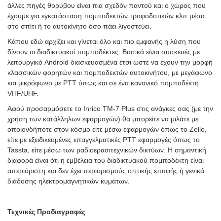
άλλες πηγές θορύβου είναι πια σχεδόν παντού και ο χώρος που
έχουμε για εγκατάσταση πομποδεκτών τροφοδοτικών κλπ μέσα
στο σπίτι ή το αυτοκίνητο όσο πάει λιγοστεύει.
Κάπου εδώ αρχίζει και γίνεται όλο και πιο εμφανής η λύση που
δίνουν οι διαδικτυακοί πομποδέκτες. Βασικά είναι συσκευές με
λειτουργικό Android διασκευασμένα έτσι ώστε να έχουν την μορφή
κλασσικών φορητών και πομποδεκτών αυτοκινήτου, με μεγάφωνο
και μικρόφωνο με PTT όπως και σε ένα κανονικό πομποδέκτη
VHF/UHF.
Αφού προσαρμόσετε το Inrico TM-7 Plus στις ανάγκες σας (με την
χρήση των κατάλληλων εφαρμογών) θα μπορείτε να μιλάτε με
οποιονδήποτε στον κόσμο είτε μέσω εφαρμογών όπως το Zello,
είτε με εξειδικευμένες επαγγελματικές PTT εφαρμογές όπως το
Tassta, είτε μέσω των ραδιοερασιτεχνικών δικτύων. Η σημαντική
διαφορά είναι ότι η εμβέλεια του διαδικτυακού πομποδέκτη είναι
απεριόριστη και δεν έχει περιορισμούς οπτικής επαφής ή γενικά
διάδοσης ηλεκτρομαγνητικών κυμάτων.
Τεχνικές Προδιαγραφές