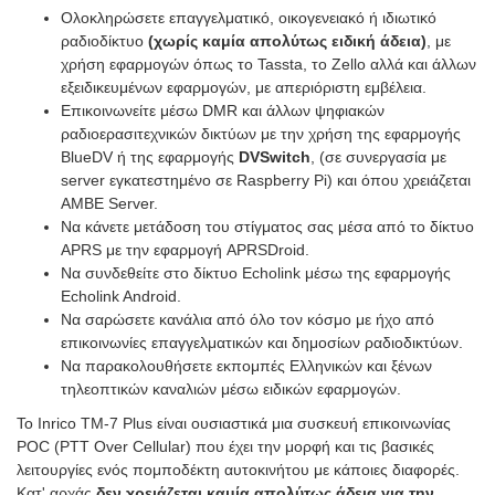
Ολοκληρώσετε επαγγελματικό, οικογενειακό ή ιδιωτικό
ραδιοδίκτυο
(χωρίς καμία απολύτως ειδική άδεια)
, με
χρήση εφαρμογών όπως το Tassta, το Zello αλλά και άλλων
εξειδικευμένων εφαρμογών, με απεριόριστη εμβέλεια.
Επικοινωνείτε μέσω DMR και άλλων ψηφιακών
ραδιοερασιτεχνικών δικτύων με την χρήση της εφαρμογής
BlueDV ή της εφαρμογής
DVSwitch
, (σε συνεργασία με
server εγκατεστημένο σε Raspberry Pi) και όπου χρειάζεται
AMBE Server.
Να κάνετε μετάδοση του στίγματος σας μέσα από το δίκτυο
APRS με την εφαρμογή APRSDroid.
Να συνδεθείτε στο δίκτυο Echolink μέσω της εφαρμογής
Echolink Android.
Να σαρώσετε κανάλια από όλο τον κόσμο με ήχο από
επικοινωνίες επαγγελματικών και δημοσίων ραδιοδικτύων.
Να παρακολουθήσετε εκπομπές Ελληνικών και ξένων
τηλεοπτικών καναλιών μέσω ειδικών εφαρμογών.
Το Inrico TM-7 Plus είναι ουσιαστικά μια συσκευή επικοινωνίας
POC (PTT Over Cellular) που έχει την μορφή και τις βασικές
λειτουργίες ενός πομποδέκτη αυτοκινήτου με κάποιες διαφορές.
Κατ' αρχάς
δεν χρειάζεται καμία απολύτως άδεια για την