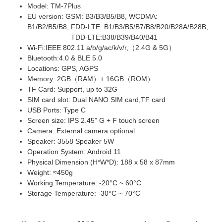
Model: TM-7Plus
EU version: GSM: B3/B3/B5/B8,
WCDMA:
B1/B2/B5/B8
,
FDD-LTE: B1/B3/B5/B7/B8/B20/B28A/B28B
,
TDD-LTE:B38/B39/B40/B41
Wi-Fi:IEEE 802.11 a/b/g/ac/k/v/r,（2.4G & 5G）
Bluetooth:4.0 & BLE 5.0
Locations: GPS, AGPS
Memory: 2GB（RAM）+ 16GB（ROM）
TF Card: Support, up to 32G
SIM card slot: Dual NANO SIM card,TF card
USB Ports: Type C
Screen size: IPS 2.45” G + F touch screen
Camera: External camera optional
Speaker: 3558 Speaker 5W
Operation System: Android 11
Physical Dimension (H*W*D): 188 x 58 x 87mm
Weight: ≈450g
Working Temperature: -20°C ~ 60°C
Storage Temperature: -30°C ~ 70°C