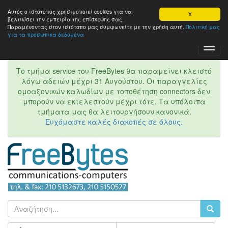
Αυτός ο ιστότοπος χρησιμοποιεί cookies για να
X
βελτιώσει την εμπειρία της επίσκεψης σας.
Παραμένοντας στον ιστότοπo μας συμφωνείτε με την χρήση αυτή.
Πολιτική μας
για τα προσωπικά δεδομένα
Toggl
Navig
Το τμήμα service του FreeBytes θα παραμείνει κλειστό
λόγω αδειών μέχρι 31 Αυγούστου. Οι παραγγελίες
ομοαξονικών καλωδίων με τοποθέτηση connectors δεν
μπορούν να εκτελεστούν μέχρι τότε. Τα υπόλοιπα
τμήματα μας θα λειτουργήσουν κανονικά.
Ευχόμαστε καλές διακοπές σε όλους.