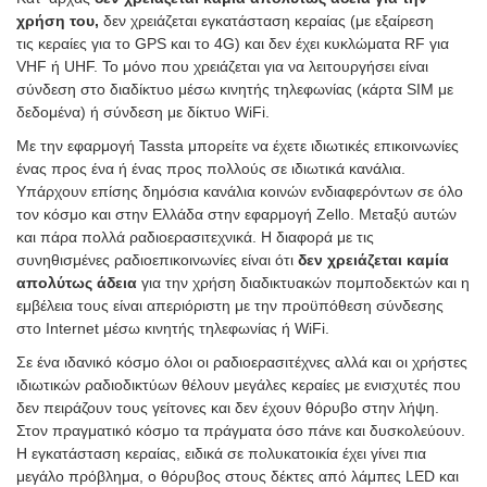
χρήση του,
δεν χρειάζεται εγκατάσταση κεραίας (με εξαίρεση
τις κεραίες για το GPS και το 4G) και δεν έχει κυκλώματα RF για
VHF ή UHF. Το μόνο που χρειάζεται για να λειτουργήσει είναι
σύνδεση στο διαδίκτυο μέσω κινητής τηλεφωνίας (κάρτα SΙΜ με
δεδομένα) ή σύνδεση με δίκτυο WiFi.
Με την εφαρμογή Tassta μπορείτε να έχετε ιδιωτικές επικοινωνίες
ένας προς ένα ή ένας προς πολλούς σε ιδιωτικά κανάλια.
Υπάρχουν επίσης δημόσια κανάλια κοινών ενδιαφερόντων σε όλο
τον κόσμο και στην Ελλάδα στην εφαρμογή Zello. Μεταξύ αυτών
και πάρα πολλά ραδιοερασιτεχνικά. Η διαφορά με τις
συνηθισμένες ραδιοεπικοινωνίες είναι ότι
δεν χρειάζεται καμία
απολύτως άδεια
για την χρήση διαδικτυακών πομποδεκτών και η
εμβέλεια τους είναι απεριόριστη με την προϋπόθεση σύνδεσης
στο Internet μέσω κινητής τηλεφωνίας ή WiFi.
Σε ένα ιδανικό κόσμο όλοι οι ραδιοερασιτέχνες αλλά και οι χρήστες
ιδιωτικών ραδιοδικτύων θέλουν μεγάλες κεραίες με ενισχυτές που
δεν πειράζουν τους γείτονες και δεν έχουν θόρυβο στην λήψη.
Στον πραγματικό κόσμο τα πράγματα όσο πάνε και δυσκολεύουν.
Η εγκατάσταση κεραίας, ειδικά σε πολυκατοικία έχει γίνει πια
μεγάλο πρόβλημα, ο θόρυβος στους δέκτες από λάμπες LED και