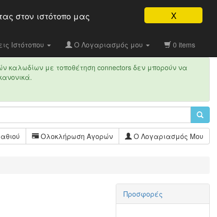
X
τας στον ιστότοπo μας
ις Ιστότοπου
Ο Λογαριασμός μου
0 items
ών καλωδίων με τοποθέτηση connectors δεν μπορούν να
κανονικά.
αθιού
Ολοκλήρωση Αγορών
Ο Λογαριασμός Μου
Προσφορές