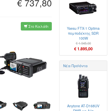
€ 737,80
Στο Καλάθι
Yaesu FTX-1 Optima
πομποδέκτης SDR
100W
€ 1.945,00
€ 1.895,00
Νέα Προϊόντα
Anytone AT-D168UV
DMR με δύο