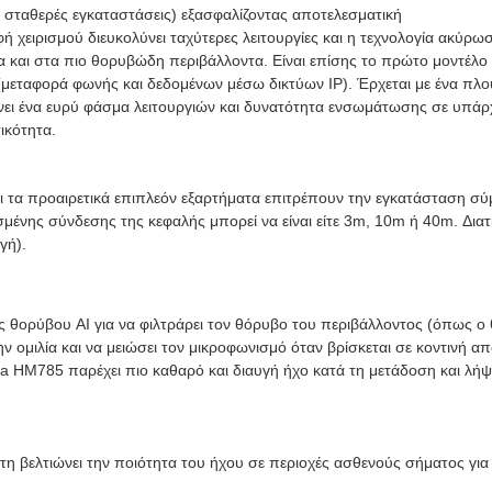
ι σταθερές εγκαταστάσεις) εξασφαλίζοντας αποτελεσματική
φή χειρισμού διευκολύνει ταχύτερες λειτουργίες και η τεχνολογία ακύρ
 και στα πιο θορυβώδη περιβάλλοντα. Είναι επίσης το πρώτο μοντέλο
on (μεταφορά φωνής και δεδομένων μέσω δικτύων IP). Έρχεται με ένα πλ
νει ένα ευρύ φάσμα λειτουργιών και δυνατότητα ενσωμάτωσης σε υπάρ
ικότητα.
ι τα προαιρετικά επιπλεόν εξαρτήματα επιτρέπουν την εγκατάσταση σύ
ένης σύνδεσης της κεφαλής μπορεί να είναι είτε 3m, 10m ή 40m. Διατ
γή).
ης θορύβου AI για να φιλτράρει τον θόρυβο του περιβάλλοντος (όπως ο
 την ομιλία και να μειώσει τον μικροφωνισμό όταν βρίσκεται σε κοντιν
era HM785 παρέχει πιο καθαρό και διαυγή ήχο κατά τη μετάδοση και λ
τη βελτιώνει την ποιότητα του ήχου σε περιοχές ασθενούς σήματος για