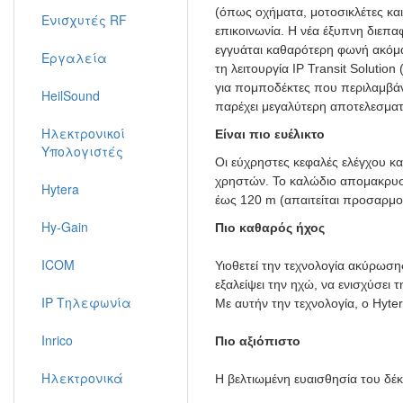
(όπως οχήματα, μοτοσικλέτες κα
Ενισχυτές RF
επικοινωνία. Η νέα έξυπνη διεπα
εγγυάται καθαρότερη φωνή ακόμα
Εργαλεία
τη λειτουργία IP Transit Soluti
για πομποδέκτες που περιλαμβά
HeilSound
παρέχει μεγαλύτερη αποτελεσματ
Ηλεκτρονικοί
Είναι πιο ευέλικτο
Υπολογιστές
Οι εύχρηστες κεφαλές ελέγχου κα
χρηστών. Το καλώδιο απομακρυσμ
Hytera
έως 120 m (απαιτείται προσαρμο
Hy-Gain
Πιο καθαρός ήχος
ICOM
Υιοθετεί την τεχνολογία ακύρωσ
εξαλείψει την ηχώ, να ενισχύσει
IP Τηλεφωνία
Με αυτήν την τεχνολογία, ο Hyt
Inrico
Πιο αξιόπιστο
Ηλεκτρονικά
Η βελτιωμένη ευαισθησία του δέκ