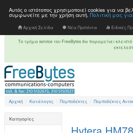
Αυτός ο ιστότοπος χρησιμοποιεί cookies για να 
συμφωνείτε με την χρήση αυτή.
Πολιτική μας γι
Αρχική Σελίδα
Νέα Προϊόντα
Ειδικές Π
Το τμήμα service του FreeBytes θα παραμείνει κλεισ
εκτελεστ
Αρχική
Κατάλογος
Πομποδέκτες
Πομποδέκτες Aυτο
Κατηγορίες
Hytera HM7