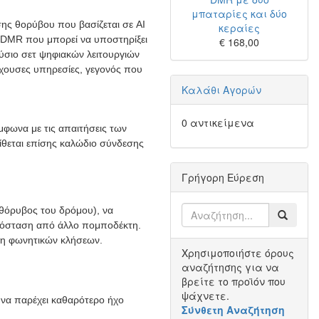
μπαταρίες και δύο
ωσης θορύβου που βασίζεται σε AI
κεραίες
 DMR που μπορεί να υποστηρίξει
€ 168,00
ούσιο σετ ψηφιακών λειτουργιών
χουσες υπηρεσίες, γεγονός που
Καλάθι Αγορών
0 αντικείμενα
μφωνα με τις απαιτήσεις των
ίθεται επίσης καλώδιο σύνδεσης
Γρήγορη Εύρεση
 θόρυβος του δρόμου), να
ή απόσταση από άλλο πομποδέκτη.
ήψη φωνητικών κλήσεων.
Χρησιμοποιήστε όρους
αναζήτησης για να
βρείτε το προϊόν που
ψάχνετε.
 να παρέχει καθαρότερο ήχο
Σύνθετη Αναζήτηση