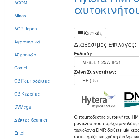
ACOM
αυτοκινήτο
Alinco
AOR Japan
Κριτικές
Αεροπορικά
Διαθέσιμες Επιλογές:
Έκδοση:
Αξεσουάρ
Comet
Ζώνη Συχνοτήτων:
CB Πομποδέκτες
CB Κεραίες
DVMega
Ο πομποδέκτης αυτοκινήτου HM7
Δέκτες Scanner
μοντέλου που παρέχει μεγαλύτερη
τεχνολογία DMR διαθέτει μία κε
Entel
υποστηρίζει και χρήση διπλής κεφ