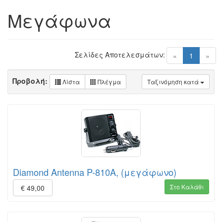
Μεγάφωνα
Σελίδες Αποτελεσμάτων:
(current)
«
1
»
Προβολή:
Λίστα
Πλέγμα
Ταξινόμηση κατά
Diamond Antenna P-810A, (μεγάφωνο)
Στο Καλάθι
€ 49,00