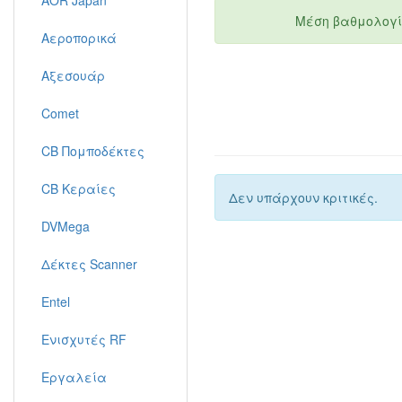
AOR Japan
Μέση βαθμολογί
Αεροπορικά
Αξεσουάρ
Comet
CB Πομποδέκτες
CB Κεραίες
Δεν υπάρχουν κριτικές.
DVMega
Δέκτες Scanner
Entel
Ενισχυτές RF
Εργαλεία