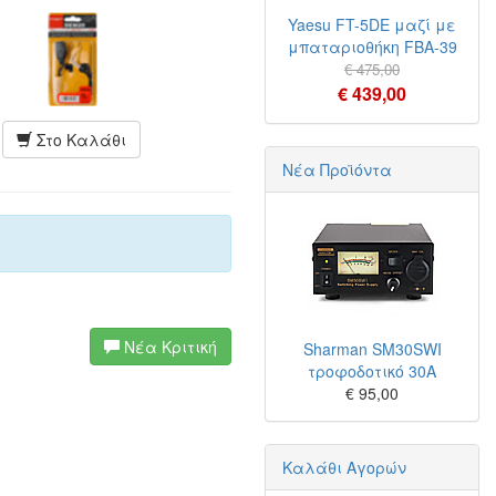
Yaesu FT-5DE μαζί με
μπαταριοθήκη FBA-39
€ 475,00
€ 439,00
Στο Καλάθι
Νέα Προϊόντα
Νέα Κριτική
Sharman SM30SWI
τροφοδοτικό 30A
€ 95,00
Καλάθι Αγορών