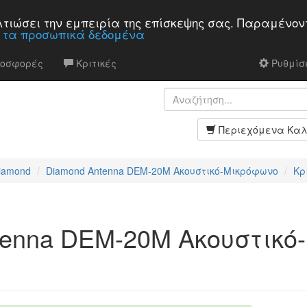
βελτιώσει την εμπειρία της επίσκεψης σας. Παραμένον
α τα προσωπικά δεδομένα
ροσφορές
Κριτικές
Ρυθμίσε
Περιεχόμενα Καλ
iamond
Diamond Antenna DEM-20M Aκουστικό-Μικρόφωνο
Κρ
tenna DEM-20M Aκουστικό-