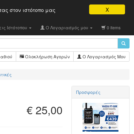
X
τας στον ιστότοπo μας
ις Ιστότοπου
Ο Λογαριασμός μου
0 items
αθιού
Ολοκλήρωση Αγορών
Ο Λογαριασμός Μου
ιτικές
Προσφορές
€ 25,00