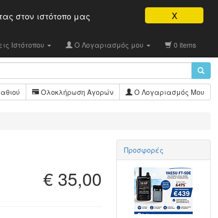
X
τας στον ιστότοπo μας
ις Ιστότοπου
Ο Λογαριασμός μου
0 items
αθιού
Ολοκλήρωση Αγορών
Ο Λογαριασμός Μου
Προσφορές
€ 35,00