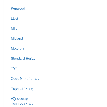
Kenwood
LDG
MFJ
Midland
Motorola
Standard Horizon
TYT
Όργ. Μετρήσεων
Πομποδέκτες
Αξεσουάρ
Πομποδεκτών