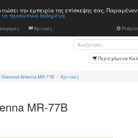
βελτιώσει την εμπειρία της επίσκεψης σας. Παραμένον
α τα προσωπικά δεδομένα
ροσφορές
Κριτικές
Ρυθμίσε
Περιεχόμενα Καλ
Diamond Antenna MR-77B
Κριτικές
tenna MR-77B