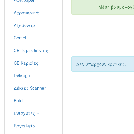
AOR Japan
Μέση βαθμολογί
Αεροπορικά
Αξεσουάρ
Comet
CB Πομποδέκτες
CB Κεραίες
Δεν υπάρχουν κριτικές.
DVMega
Δέκτες Scanner
Entel
Ενισχυτές RF
Εργαλεία