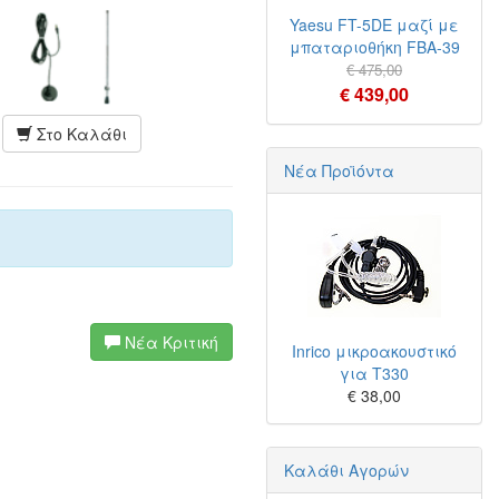
Yaesu FT-5DE μαζί με
μπαταριοθήκη FBA-39
€ 475,00
€ 439,00
Στο Καλάθι
Νέα Προϊόντα
Νέα Κριτική
Inrico μικροακουστικό
για T330
€ 38,00
Καλάθι Αγορών