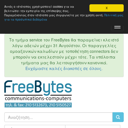
Αυτός ο ιστότοπος χρησιμοποιεί cookies για να
X
βελτιώσει την εμπειρία της επίσκεψης σας.
Παραμένοντας στον ιστότοπo μας συμφωνείτε με την χρήση αυτή.
Πολιτική μας
για τα προσωπικά δεδομένα
Toggl
Navig
Το τμήμα service του FreeBytes θα παραμείνει κλειστό
λόγω αδειών μέχρι 31 Αυγούστου. Οι παραγγελίες
ομοαξονικών καλωδίων με τοποθέτηση connectors δεν
μπορούν να εκτελεστούν μέχρι τότε. Τα υπόλοιπα
τμήματα μας θα λειτουργήσουν κανονικά.
Ευχόμαστε καλές διακοπές σε όλους.