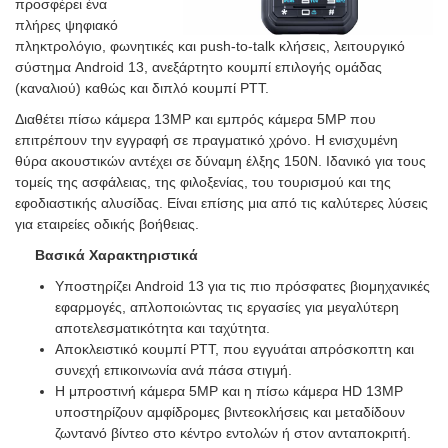
προσφέρει ένα
πλήρες ψηφιακό
πληκτρολόγιο, φωνητικές και push-to-talk κλήσεις, λειτουργικό
σύστημα Android 13, ανεξάρτητο κουμπί επιλογής ομάδας
(καναλιού) καθώς και διπλό κουμπί PTT.
Διαθέτει πίσω κάμερα 13MP και εμπρός κάμερα 5MP που
επιτρέπουν την εγγραφή σε πραγματικό χρόνο. Η ενισχυμένη
θύρα ακουστικών αντέχει σε δύναμη έλξης 150N.
Ιδανικό για τους
τομείς της ασφάλειας, της φιλοξενίας, του τουρισμού και της
εφοδιαστικής αλυσίδας. Είναι επίσης μια από τις καλύτερες λύσεις
για εταιρείες οδικής βοήθειας.
Βασικά Χαρακτηριστικά
Υποστηρίζει Android 13 για τις πιο πρόσφατες βιομηχανικές
εφαρμογές, απλοποιώντας τις εργασίες για μεγαλύτερη
αποτελεσματικότητα και ταχύτητα.
Αποκλειστικό κουμπί PTT, που εγγυάται απρόσκοπτη και
συνεχή επικοινωνία ανά πάσα στιγμή.
Η μπροστινή κάμερα 5MP και η πίσω κάμερα HD 13MP
υποστηρίζουν αμφίδρομες βιντεοκλήσεις και μεταδίδουν
ζωντανό βίντεο στο κέντρο εντολών ή στον ανταποκριτή.