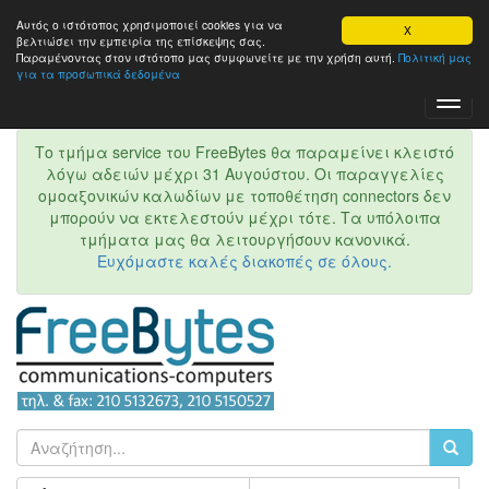
Αυτός ο ιστότοπος χρησιμοποιεί cookies για να
X
βελτιώσει την εμπειρία της επίσκεψης σας.
Παραμένοντας στον ιστότοπo μας συμφωνείτε με την χρήση αυτή.
Πολιτική μας
για τα προσωπικά δεδομένα
Toggl
Navig
Το τμήμα service του FreeBytes θα παραμείνει κλειστό
λόγω αδειών μέχρι 31 Αυγούστου. Οι παραγγελίες
ομοαξονικών καλωδίων με τοποθέτηση connectors δεν
μπορούν να εκτελεστούν μέχρι τότε. Τα υπόλοιπα
τμήματα μας θα λειτουργήσουν κανονικά.
Ευχόμαστε καλές διακοπές σε όλους.