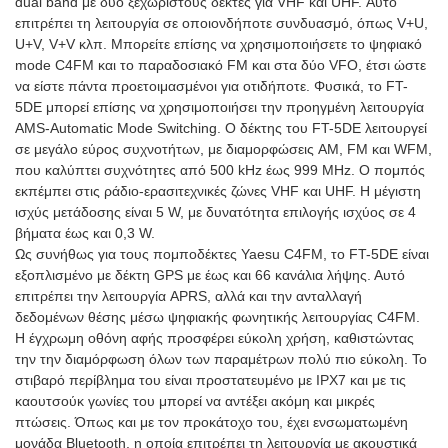
dual band με δύο ξεχωριστούς δέκτες για VHF και UHF. Αυτό
επιτρέπει τη λειτουργία σε οποιονδήποτε συνδυασμό, όπως V+U,
U+V, V+V κλπ. Μπορείτε επίσης να χρησιμοποιήσετε το ψηφιακό
mode C4FM και το παραδοσιακό FM και στα δύο VFO, έτσι ώστε
να είστε πάντα προετοιμασμένοι για οτιδήποτε. Φυσικά, το FT-
5DE μπορεί επίσης να χρησιμοποιήσει την προηγμένη λειτουργία
AMS-Automatic Mode Switching. Ο δέκτης του FT-5DE λειτουργεί
σε μεγάλο εύρος συχνοτήτων, με διαμορφώσεις AM, FM και WFM,
που καλύπτει συχνότητες από 500 kHz έως 999 MHz. Ο πομπός
εκπέμπει στις ράδιο-ερασιτεχνικές ζώνες VHF και UHF. Η μέγιστη
ισχύς μετάδοσης είναι 5 W, με δυνατότητα επιλογής ισχύος σε 4
βήματα έως και 0,3 W.
Ως συνήθως για τους πομποδέκτες Yaesu C4FM, το FT-5DE είναι
εξοπλισμένο με δέκτη GPS με έως και 66 κανάλια λήψης. Αυτό
επιτρέπει την λειτουργία APRS, αλλά και την ανταλλαγή
δεδομένων θέσης μέσω ψηφιακής φωνητικής λειτουργίας C4FM.
Η έγχρωμη οθόνη αφής προσφέρει εύκολη χρήση, καθιστώντας
την την διαμόρφωση όλων των παραμέτρων πολύ πιο εύκολη. Το
στιβαρό περίβλημα του είναι προστατευμένο με IPX7 και με τις
καουτσούκ γωνίες του μπορεί να αντέξει ακόμη και μικρές
πτώσεις. Όπως και με τον προκάτοχο του, έχει ενσωματωμένη
μονάδα Bluetooth, η οποία επιτρέπει τη λειτουργία με ακουστικά