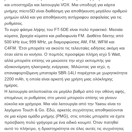
και υποστηρίζει και λειτουργία VOX. Μια υποδοχή για κάρτα
μνήμης microSD είναι διαθέσιμη για αποθήκευση μεγάλου αριθμού
μνημών αλλά και για αποθήκευση αντίγραφου ασφαλείας για τις
ρυθμίσεις.
Το ευρύ φάσμα λήψης του FT-5DE είναι πολύ πρακτικό: Μεσαία
κύματα, βραχέα κύματα και ραδιοφωνία FM. Διαθέτει δέκτης από
500 kHz έως 999 MHz, με διαμορφώσεις AM, FM, WFM και
C4FM. 'Ετσι μπορείτε να ακούτε τις τελευταίες ειδήσεις ακόμη και
όταν είστε εν κινήσει. Ο πομπός προσφέρει πλήρη ισχύ 5 Watt,
αλλά μπορείτε επίσης να μειώσετε την ισχύ εκπομπής για
εξοικονόμηση ηλεκτρικής ενέργειας. Μιλώντας για ισχύ, η
επαναφορτιζόμενη μπαταρία SBR-14LI παρέχεται με χωρητικότητα
2200 mAh, η οποία είναι αρκετή για χρήση μιας ολόκληρης
ημέρας.
Η λειτουργία απλοποιείται σε μεγάλο βαθμό από την οθόνη αφής,
επομένως οι ρυθμίσεις στο μενού μπορούν επίσης να γίνουν
εύκολα και γρήγορα. Μια νέα λειτουργία από την Yaesu είναι το
λεγόμενο Touch & Go. Εδώ, αρκετές συχνότητες αποθηκεύονται
σε μια κύρια ομάδα μνήμης (PMG), στις οποίες μπορείτε να έχετε
πρόσβαση πολύ γρήγορα με ένα ειδικό κουμπί. Όταν πατηθεί
αυτό το πλήκτρο, η δραστηριότητα σε όλες αυτές τις συχνότητες