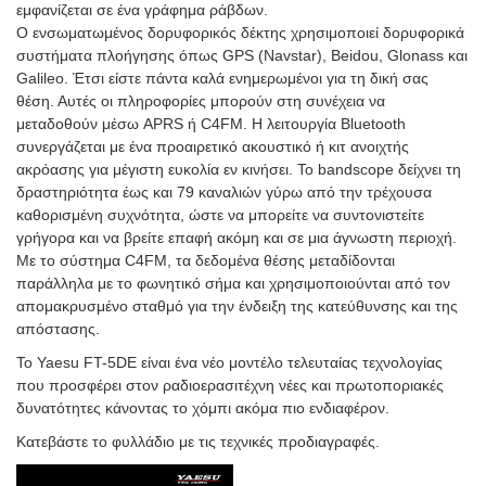
εμφανίζεται σε ένα γράφημα ράβδων.
Ο ενσωματωμένος δορυφορικός δέκτης χρησιμοποιεί δορυφορικά
συστήματα πλοήγησης όπως GPS (Navstar), Beidou, Glonass και
Galileo. Έτσι είστε πάντα καλά ενημερωμένοι για τη δική σας
θέση. Αυτές οι πληροφορίες μπορούν στη συνέχεια να
μεταδοθούν μέσω APRS ή C4FM. Η λειτουργία Bluetooth
συνεργάζεται με ένα προαιρετικό ακουστικό ή κιτ ανοιχτής
ακρόασης για μέγιστη ευκολία εν κινήσει. Το bandscope δείχνει τη
δραστηριότητα έως και 79 καναλιών γύρω από την τρέχουσα
καθορισμένη συχνότητα, ώστε να μπορείτε να συντονιστείτε
γρήγορα και να βρείτε επαφή ακόμη και σε μια άγνωστη περιοχή.
Με το σύστημα C4FM, τα δεδομένα θέσης μεταδίδονται
παράλληλα με το φωνητικό σήμα και χρησιμοποιούνται από τον
απομακρυσμένο σταθμό για την ένδειξη της κατεύθυνσης και της
απόστασης.
Το Yaesu FT-5DE είναι ένα νέο μοντέλο τελευταίας τεχνολογίας
που προσφέρει στον ραδιοερασιτέχνη νέες και πρωτοποριακές
δυνατότητες κάνοντας το χόμπι ακόμα πιο ενδιαφέρον.
Κατεβάστε το φυλλάδιο με τις τεχνικές προδιαγραφές.