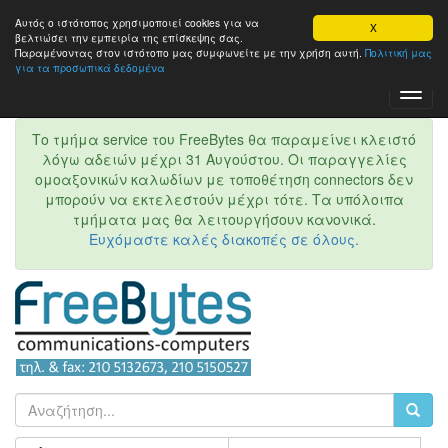
Αυτός ο ιστότοπος χρησιμοποιεί cookies για να
X
βελτιώσει την εμπειρία της επίσκεψης σας.
Παραμένοντας στον ιστότοπo μας συμφωνείτε με την χρήση αυτή.
Πολιτική μας
για τα προσωπικά δεδομένα
Toggl
Navig
Το τμήμα service του FreeBytes θα παραμείνει κλειστό
λόγω αδειών μέχρι 31 Αυγούστου. Οι παραγγελίες
ομοαξονικών καλωδίων με τοποθέτηση connectors δεν
μπορούν να εκτελεστούν μέχρι τότε. Τα υπόλοιπα
τμήματα μας θα λειτουργήσουν κανονικά.
Ευχόμαστε καλές διακοπές σε όλους.