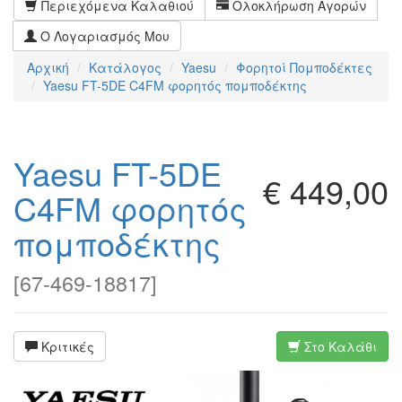
Περιεχόμενα Καλαθιού
Ολοκλήρωση Αγορών
Ο Λογαριασμός Μου
Αρχική
Κατάλογος
Yaesu
Φορητοί Πομποδέκτες
Yaesu FT-5DE C4FM φορητός πομποδέκτης
Yaesu FT-5DE
€ 449,00
C4FM φορητός
πομποδέκτης
[
67-469-18817
]
Κριτικές
Στο Καλάθι