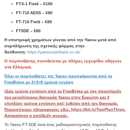
FTX-1 Field – €100
FT-710 AESS – €80
FT-710 Field – €80
FT5DE – €80
Η επιστροφή χρημάτων γίνεται από την Yaesu μετά από
συμπλήρωση της σχετικής φόρμας στην
διεύθυνση:
https://yaesucashback.co.uk/
Ο πομποδέκτης συνοδεύεται με πλήρες εγχειρίδιο οδηγιών
στα Ελληνικά.
Όλοι οι πομποδέκτες της Yaesu προσφέρονται από το
FreeBytes με 2+3=5 χρόνια εγγύση
(Δύο χρόνια εγγύηση από το FreeBytes με την υποστήριξη
του μεγαλύτερου διανομέα Yaesu στην Ευρώπη και 3
επιπλέον χρόνια εγγύηση κατ' ευθείαν από τον διανομέα.
Περισσότερες πληροφορίες εδώ:
https://bit.ly/TwoPlusThree
.
Απαραίτητη η απόδειξη αγοράς.
Το Yaesu FT-5DE είναι ένας ραδιοερασιτεχνικός πομποδέκτης