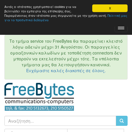
Αυτός ο ιστότοπος χρησιμοποιεί cookies για να
X
βελτιώσει την εμπειρία της επίσκεψης σας.
Παραμένοντας στον ιστότοπo μας συμφωνείτε με την χρήση αυτή.
Πολιτική μας
για τα προσωπικά δεδομένα
Toggl
Navig
Το τμήμα service του FreeBytes θα παραμείνει κλειστό
λόγω αδειών μέχρι 31 Αυγούστου. Οι παραγγελίες
ομοαξονικών καλωδίων με τοποθέτηση connectors δεν
μπορούν να εκτελεστούν μέχρι τότε. Τα υπόλοιπα
τμήματα μας θα λειτουργήσουν κανονικά.
Ευχόμαστε καλές διακοπές σε όλους.