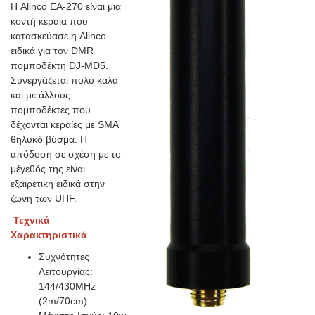
Η Alinco EA-270 είναι μια
κοντή κεραία που
κατασκεύασε η Alinco
ειδικά για τον DMR
πομποδέκτη DJ-MD5.
Συνεργάζεται πολύ καλά
και με άλλους
πομποδέκτες που
δέχονται κεραίες με SMA
θηλυκό βύσμα. Η
απόδοση σε σχέση με το
μέγεθός της είναι
εξαιρετική ειδικά στην
ζώνη των UHF.
Τεχνικά
Χαρακτηριστικά
Συχνότητες
Λειτουργίας:
144/430MHz
(2m/70cm)