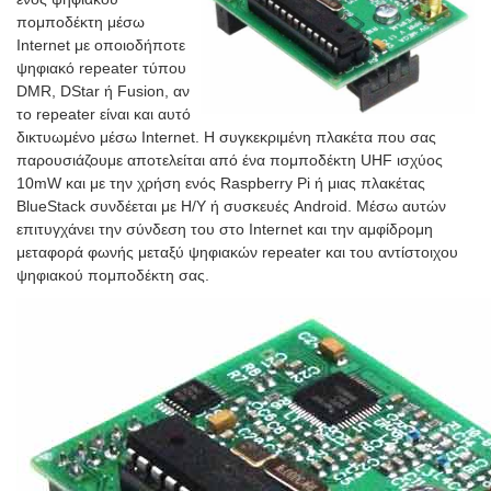
πομποδέκτη μέσω
Internet με οποιοδήποτε
ψηφιακό repeater τύπου
DMR, DStar ή Fusion, αν
το repeater είναι και αυτό
δικτυωμένο μέσω Internet. Η συγκεκριμένη πλακέτα που σας
παρουσιάζουμε αποτελείται από ένα πομποδέκτη UHF ισχύος
10mW και με την χρήση ενός Raspberry Pi ή μιας πλακέτας
BlueStack συνδέεται με Η/Υ ή συσκευές Android. Μέσω αυτών
επιτυγχάνει την σύνδεση του στο Internet και την αμφίδρομη
μεταφορά φωνής μεταξύ ψηφιακών repeater και του αντίστοιχου
ψηφιακού πομποδέκτη σας.