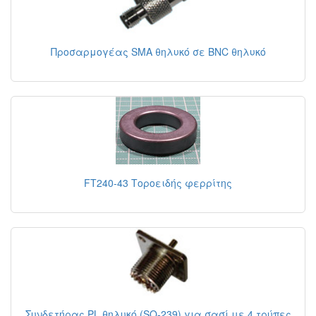
Προσαρμογέας SMA θηλυκό σε BNC θηλυκό
FT240-43 Τοροειδής φερρίτης
Συνδετήρας PL θηλυκό (SO-239) για σασί με 4 τρύπες