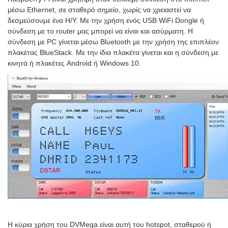
μέσω Ethernet, σε σταθερό σημείο, χωρίς να χρειαστεί να
δεσμεύσουμε ένα Η/Υ. Με την χρήση ενός USB WiFi Dongle ή
σύνδεση με το router μας μπορεί να είναι και ασύρματη. Η
σύνδεση με PC γίνεται μέσω Bluetooth με την χρήση της επιπλέον
πλακέτας BlueStack. Με την ίδια πλακέτα γίνεται και η σύνδεση με
κινητά ή πλακέτες Android ή Windows 10.
Η κύρια χρήση του DVMega είναι αυτή του hotspot, σταθερού ή