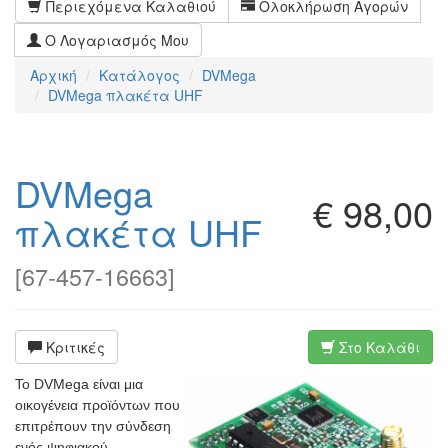
Περιεχόμενα Καλαθιού
Ολοκλήρωση Αγορών
Ο Λογαριασμός Μου
Αρχική
Κατάλογος
DVMega
DVMega πλακέτα UHF
DVMega
€ 98,00
πλακέτα UHF
[
67-457-16663
]
Κριτικές
Στο Καλάθι
Το DVMega είναι μια
οικογένεια προϊόντων που
επιτρέπουν την σύνδεση
ενός ψηφιακού