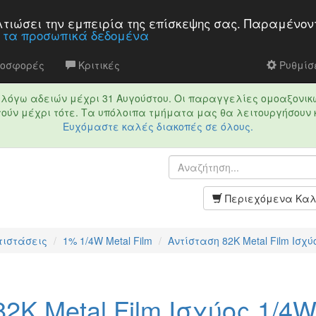
βελτιώσει την εμπειρία της επίσκεψης σας. Παραμένον
α τα προσωπικά δεδομένα
ροσφορές
Κριτικές
Ρυθμίσε
τό λόγω αδειών μέχρι 31 Αυγούστου. Οι παραγγελίες ομοαξονικ
ούν μέχρι τότε. Τα υπόλοιπα τμήματα μας θα λειτουργήσουν 
Ευχόμαστε καλές διακοπές σε όλους.
Περιεχόμενα Καλ
τιστάσεις
1% 1/4W Metal Film
Αντίσταση 82K Metal Film Ισχ
2K Metal Film Ισχύος 1/4