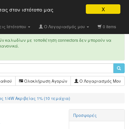
X
τας στον ιστότοπo μας
ις Ιστότοπου
Ο Λογαριασμός μου
0 items
ών καλωδίων με τοποθέτηση connectors δεν μπορούν να
κανονικά.
αθιού
Ολοκλήρωση Αγορών
Ο Λογαριασμός Μου
ύος 1/4W Ακριβείας 1% (10 τεμάχια)
Προσφορές
W