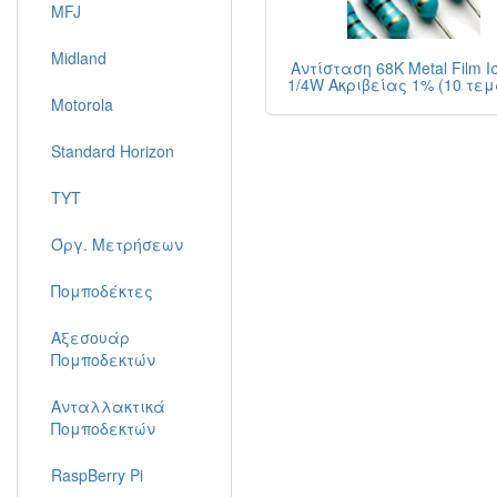
MFJ
Midland
Αντίσταση 68K Metal Film 
1/4W Ακριβείας 1% (10 τε
Motorola
Standard Horizon
TYT
Όργ. Μετρήσεων
Πομποδέκτες
Αξεσουάρ
Πομποδεκτών
Ανταλλακτικά
Πομποδεκτών
RaspBerry Pi