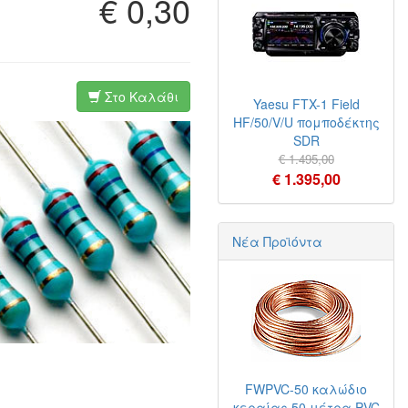
€ 0,30
Στο Καλάθι
Yaesu FTX-1 Field
HF/50/V/U πομποδέκτης
SDR
€ 1.495,00
€ 1.395,00
Νέα Προϊόντα
FWPVC-50 καλώδιο
κεραίας 50 μέτρα PVC