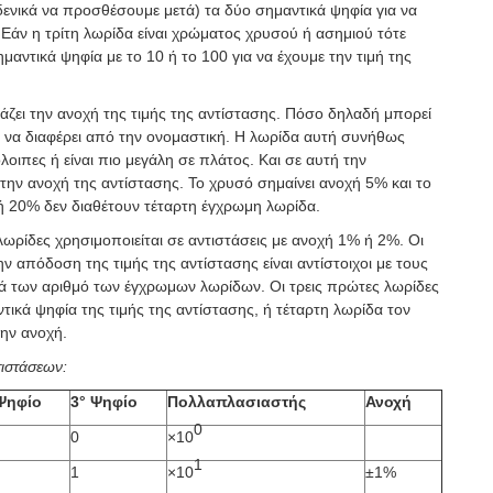
νικά να προσθέσουμε μετά) τα δύο σημαντικά ψηφία για να
. Εάν η τρίτη λωρίδα είναι χρώματος χρυσού ή ασημιού τότε
μαντικά ψηφία με το 10 ή το 100 για να έχουμε την τιμή της
ζει την ανοχή της τιμής της αντίστασης. Πόσο δηλαδή μπορεί
μή να διαφέρει από την ονομαστική. Η λωρίδα αυτή συνήθως
οιπες ή είναι πιο μεγάλη σε πλάτος. Και σε αυτή την
ην ανοχή της αντίστασης. Το χρυσό σημαίνει ανοχή 5% και το
ή 20% δεν διαθέτουν τέταρτη έγχρωμη λωρίδα.
ωρίδες χρησιμοποιείται σε αντιστάσεις με ανοχή 1% ή 2%. Οι
ν απόδοση της τιμής της αντίστασης είναι αντίστοιχοι με τους
 των αριθμό των έγχρωμων λωρίδων. Οι τρεις πρώτες λωρίδες
ικά ψηφία της τιμής της αντίστασης, ή τέταρτη λωρίδα τον
ην ανοχή.
ιστάσεων:
Ψηφίο
3° Ψηφίο
Πολλαπλασιαστής
Ανοχή
0
0
×10
1
1
×10
±1%