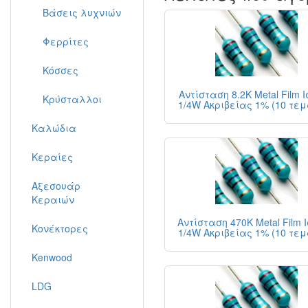
Βάσεις λυχνιών
Φερρίτες
Κόσσες
Αντίσταση 8.2K Metal Film 
Κρύσταλλοι
1/4W Ακριβείας 1% (10 τε
Καλώδια
Κεραίες
Αξεσουάρ
Κεραιών
Αντίσταση 470K Metal Film 
Κονέκτορες
1/4W Ακριβείας 1% (10 τε
Kenwood
LDG