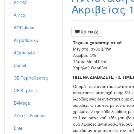
ACOM
Ακριβείας 
Alinco
AOR Japan
Κριτικές
Αεροπορικά
Τεχνικά χαρακτηριστικά
Μέγιστη Ισχύς 1/4W
Αξεσουάρ
Ακρίβεια 1%
Τύπος Metal Film
Comet
Χαμηλού Θορύβου
CB Πομποδέκτες
ΠΩΣ ΝΑ ΔΙΑΒΑΖΕΤΕ ΤΙΣ ΤΙΜΕ
Οι τιμές των αντιστάσεων αποτ
CB Κεραίες
αντιστάσεις με ανοχή τιμής 5% 
λωρίδες ενώ οι αντιστάσεις με
DVMega
λωρίδες. Ο τρόπος με τον οποίο 
χρωμάτων της κάθε λωρίδας με αρ
Δέκτες Scanner
το 1 και ούτω καθ' εξής (συμβο
δύο λωρίδες αντιπροσωπεύουν τα
Entel
λωρίδα αντιπροσωπεύει τον πολ