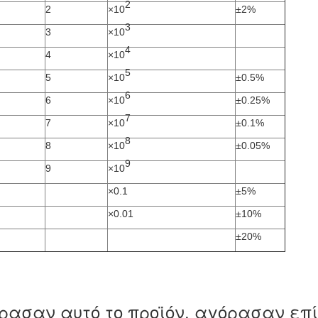
2
2
×10
±2%
3
3
×10
4
4
×10
5
5
×10
±0.5%
6
6
×10
±0.25%
7
7
×10
±0.1%
8
8
×10
±0.05%
9
9
×10
×0.1
±5%
×0.01
±10%
±20%
ρασαν αυτό το προϊόν, αγόρασαν επ