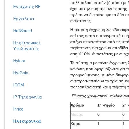
πολλαπλασιαστούν (ή πόσα μηδε
Ενισχυτές RF
έχουμε την τιμή της αντίστασης
πρέπει να διαιρέσουμε τα δύο ση
Εργαλεία
αντίστασης.
Η τέταρτη έγχρωμη λωρίδα εκφρά
HeilSound
επί τοις εκατό η πραγματική τι
απέχει περισσότερο από τις υπόλ
Ηλεκτρονικοί
Υπολογιστές
περίπτωση ένα χρώμα αποδίδει τ
ασημί 10%. Αντιστάσεις με ανοχ
Hytera
Το σύστημα με πέντε έγχρωμες λ
κανόνες που εφαρμόζονται για τη
Hy-Gain
προηγούμενους με μόνη διαφορά
αντιπροσωπεύουν τα τρία σημαντ
ICOM
πολλαπλασιαστή και η πέμπτη τ
Πίνακας χρωματικού κώδικα αντ
IP Τηλεφωνία
Χρώμα
1° Ψηφίο
2° 
Inrico
Μαύρο
0
0
Ηλεκτρονικά
Καφέ
1
1