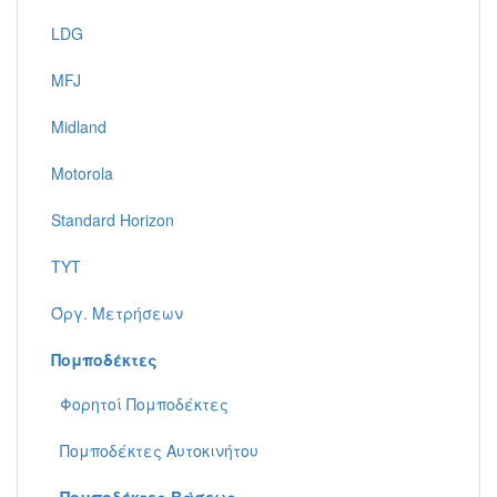
LDG
MFJ
Midland
Motorola
Standard Horizon
TYT
Όργ. Μετρήσεων
Πομποδέκτες
Φορητoί Πομποδέκτες
Πομποδέκτες Aυτοκινήτου