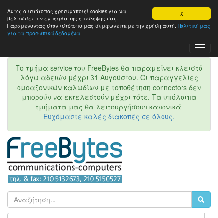
Αυτός ο ιστότοπος χρησιμοποιεί cookies για να
X
βελτιώσει την εμπειρία της επίσκεψης σας.
Παραμένοντας στον ιστότοπo μας συμφωνείτε με την χρήση αυτή.
Πολιτική μας
για τα προσωπικά δεδομένα
Toggl
Navig
Το τμήμα service του FreeBytes θα παραμείνει κλειστό
λόγω αδειών μέχρι 31 Αυγούστου. Οι παραγγελίες
ομοαξονικών καλωδίων με τοποθέτηση connectors δεν
μπορούν να εκτελεστούν μέχρι τότε. Τα υπόλοιπα
τμήματα μας θα λειτουργήσουν κανονικά.
Ευχόμαστε καλές διακοπές σε όλους.