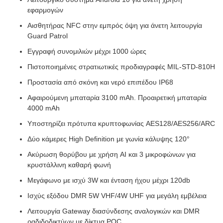
εφαρμογών
Αισθητήρας NFC στην εμπρός όψη για άνετη λειτουργία
Guard Patrol
Εγγραφή συνομιλιών μέχρι 1000 ώρες
Πιστοποιημένες στρατιωτικές προδιαγραφές MIL-STD-810H
Προστασία από σκόνη και νερό επιπέδου IP68
Αφαιρούμενη μπαταρία 3100 mAh. Προαιρετική μπαταρία
4000 mAh
Υποστηρίζει πρότυπα κρυπτοφωνίας AES128/AES256/ARC
Δύο κάμερες High Definition με γωνία κάλυψης 120°
Ακύρωση θορύβου με χρήση AI και 3 μικροφώνων για
κρυστάλλινη καθαρή φωνή
Μεγάφωνο με ισχύ 3W και ένταση ήχου μέχρι 120db
Ισχύς εξόδου DMR 5W VHF/4W UHF για μεγάλη εμβέλεια
Λειτουργία Gateway διασύνδεσης αναλογικών και DMR
ραδιδοδικτύων με δίκτυα POC