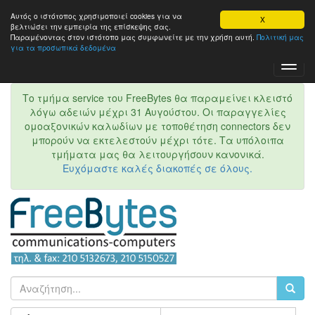
Αυτός ο ιστότοπος χρησιμοποιεί cookies για να
X
βελτιώσει την εμπειρία της επίσκεψης σας.
Παραμένοντας στον ιστότοπo μας συμφωνείτε με την χρήση αυτή.
Πολιτική μας
για τα προσωπικά δεδομένα
Toggl
Navig
Το τμήμα service του FreeBytes θα παραμείνει κλειστό
λόγω αδειών μέχρι 31 Αυγούστου. Οι παραγγελίες
ομοαξονικών καλωδίων με τοποθέτηση connectors δεν
μπορούν να εκτελεστούν μέχρι τότε. Τα υπόλοιπα
τμήματα μας θα λειτουργήσουν κανονικά.
Ευχόμαστε καλές διακοπές σε όλους.