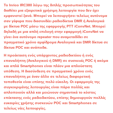
Το Inrico IRC380 λόγω της διπλής προσωπικότητας του
διαθέτει μια εξαιρετικά χρήσιμη λειτουργία που δεν έχει
εμφανιστεί ξανά. Μπορεί να λειτουργήσει τελείως αυτόνομα
σαν γέφυρα που διασυνδέει ραδιοδίκτυα DMR ή Αναλογικά
με δίκτυα POC μέσω της εφαρμογής PTT iConvNet. Μπορεί
δηλαδή με μια απλή επιλογή στην εφαρμογή iConvNet να
γίνει ένα αυτόνομο repeater που αναμεταδίδει σε
πραγματικό χρόνο αμφίδρομα Αναλογικά και DMR δίκτυα σε
δίκτυα POC και ανάποδα.
Η προέκταση ενός υπάρχοντος ραδιοδικτύου ή ενός
επαναλήπτη (Αναλογικoύ ή DMR) σε συσκευές POC ή ακόμα
και απλά Smartphones είναι πλέον μια απλούστατη
υπόθεση. Η διασύνδεση σε πραγματικό χρόνο ενός
επαναλήπτη με έναν άλλο σε τελείως διαφορετική
τοποθεσία είναι επίσης πολύ εύκολη. Οι εφαρμογές της
συγκεκριμένης λειτουργίας είναι πάρα πολλές και
απλοποιούν αλλά και μειώνουν σημαντικά το κόστος
επέκτασης ενός ραδιοδικτύου, επίσης δημιουργούν πολλές
ευκαιρίες χρήσης συσκευών POC και Smartphones σε
τελείως νέες λειτουργίες.