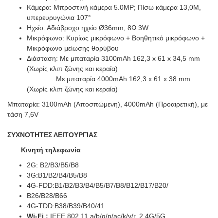
Κάμερα: Μπροστινή κάμερα 5.0MP; Πίσω κάμερα 13,0M,
υπερευρυγώνια 107°
Ηχείο: Αδιάβροχο ηχείο Ø36mm, 8Ω 3W
Μικρόφωνο: Κυρίως μικρόφωνο + Βοηθητικό μικρόφωνο +
Μικρόφωνο
μείωσης θορύβου
Διάσταση: Με μπαταρία 3100mAh 162,3 x 61 x 34,5 mm
(Χωρίς κλιπ ζώνης και κεραία)
Με μπαταρία 4000mAh 162,3 x 61 x 38 mm
(Χωρίς κλιπ ζώνης και κεραία)
Μπαταρία: 3100mAh (Αποσπώμενη), 4000mAh (Προαιρετική), με
τάση 7,6V
ΣΥΧΝΟΤΗΤΕΣ ΛΕΙΤΟΥΡΓΙΑΣ
Κινητή τηλεφωνία
2G: B2/B3/B5/B8
3G:B1/B2/B4/B5/B8
4G-FDD:B1/B2/B3/B4/B5/B7/B8/B12/B17/B20/
B26/B28/B66
4G-TDD:B38/B39/B40/41
Wi-Fi
:
IEEE 802.11 a/b/g/n/ac/k/v/r, 2.4G/5G