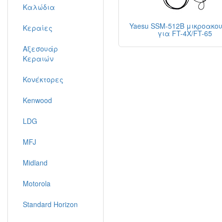
Καλώδια
Yaesu SSM-512B μικροακου
Κεραίες
για FT-4X/FT-65
Αξεσουάρ
Κεραιών
Κονέκτορες
Kenwood
LDG
MFJ
Midland
Motorola
Standard Horizon