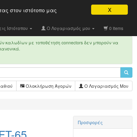
X
τας στον ιστότοπo μας
ις Ιστότοπου
Ο Λογαριασμός μου
0 items
ών καλωδίων με τοποθέτηση connectors δεν μπορούν να
κανονικά.
αθιού
Ολοκλήρωση Αγορών
Ο Λογαριασμός Μου
Προσφορές
FT-65