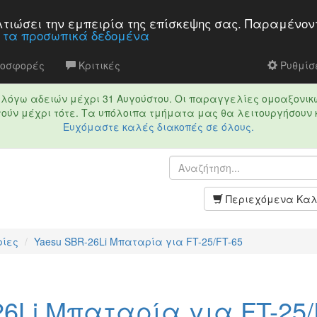
βελτιώσει την εμπειρία της επίσκεψης σας. Παραμένον
α τα προσωπικά δεδομένα
ροσφορές
Κριτικές
Ρυθμίσε
τό λόγω αδειών μέχρι 31 Αυγούστου. Οι παραγγελίες ομοαξονικ
ούν μέχρι τότε. Τα υπόλοιπα τμήματα μας θα λειτουργήσουν 
Ευχόμαστε καλές διακοπές σε όλους.
Περιεχόμενα Καλ
ίες
Yaesu SBR-26Li Μπαταρία για FT-25/FT-65
26Li Μπαταρία για FT-25/