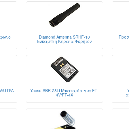
άφωνο
Diamond Antenna SRHF-10
Προσ
Εύκαμπτη Κεραία Φορητού
V/U Π/Δ
Yaesu SBR-28Li Μπαταρία για FT-
4V/FT-4X
α