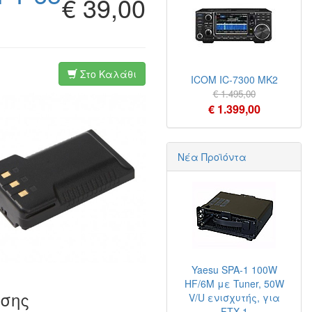
€ 39,00
Στο Καλάθι
ICOM IC-7300 MK2
€ 1.495,00
€ 1.399,00
Νέα Προϊόντα
Yaesu SPA-1 100W
HF/6M με Tuner, 50W
ίσης
V/U ενισχυτής, για
FTX-1