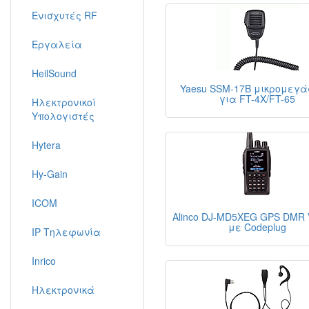
Ενισχυτές RF
Εργαλεία
HeilSound
Yaesu SSM-17B μικρομεγ
για FT-4X/FT-65
Ηλεκτρονικοί
Υπολογιστές
Hytera
Hy-Gain
ICOM
Alinco DJ-MD5XEG GPS DMR 
με Codeplug
IP Τηλεφωνία
Inrico
Ηλεκτρονικά