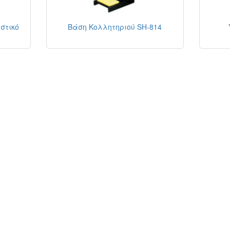
στικό
Βάση Κολλητηριού SH-814