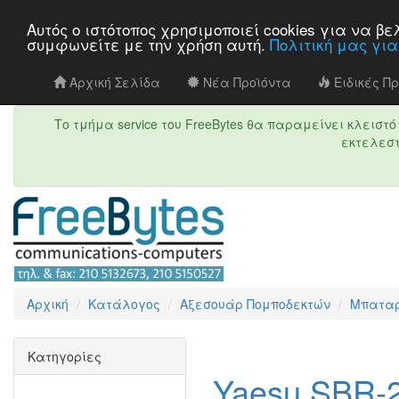
Αυτός ο ιστότοπος χρησιμοποιεί cookies για να 
συμφωνείτε με την χρήση αυτή.
Πολιτική μας γι
Αρχική Σελίδα
Νέα Προϊόντα
Ειδικές Π
Το τμήμα service του FreeBytes θα παραμείνει κλεισ
εκτελεστ
Αρχική
Κατάλογος
Αξεσουάρ Πομποδεκτών
Μπαταρ
Κατηγορίες
Yaesu SBR-