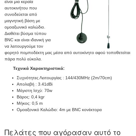
είναι μια κεραία
αυτοκινήτου που
συνοδεύεται από
μαγνητική βάση με
ομοαξωνικό καλώδιο.
Διαθέτει βύσμα τύπου
BNC και είναι ιδανική για
να λειτουργούμε τον
φορητό πομποδέκτη μας μέσα από αυτοκίνητο αφού τοποθετείται
πάρα πολύ εύκολα.
Τεχνικά Χαρακτηριστικά:
Συχνότητες Λειτουργίας : 144/430MHz (2m/70cm)
Απολαβή : 3.41dBi
Μέγιστη Ισχύ: 70w
Βάρος: 0,4 kgr
Μήκος: 0,5 m
Ομοαξονικό Καλώδιο: 4m με BNC κονέκτορα
Πελάτες που αγόρασαν αυτό το