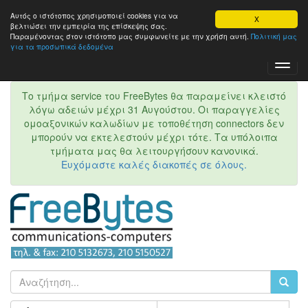
Αυτός ο ιστότοπος χρησιμοποιεί cookies για να
X
βελτιώσει την εμπειρία της επίσκεψης σας.
Παραμένοντας στον ιστότοπo μας συμφωνείτε με την χρήση αυτή.
Πολιτική μας
για τα προσωπικά δεδομένα
Toggl
Navig
Το τμήμα service του FreeBytes θα παραμείνει κλειστό
λόγω αδειών μέχρι 31 Αυγούστου. Οι παραγγελίες
ομοαξονικών καλωδίων με τοποθέτηση connectors δεν
μπορούν να εκτελεστούν μέχρι τότε. Τα υπόλοιπα
τμήματα μας θα λειτουργήσουν κανονικά.
Ευχόμαστε καλές διακοπές σε όλους.