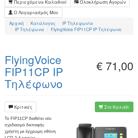
Περιεχόμενα Καλαθιού
Ολοκλήρωση Αγορών
Ο Λογαριασμός Μου
Αρχική
Κατάλογος
IP Τηλεφωνία
IP Τηλέφωνα
FlyingVoice FIP11CP IP Τηλέφωνο
FlyingVoice
€ 71,00
FIP11CP IP
Τηλέφωνο
Κριτικές
Στο Καλάθι
Το FIP11CP διαθέτει νέο
σχεδιασμό διεπαφής
χρήστη με έγχρωμη οθόνη
LCD 2,4 ιντσών,