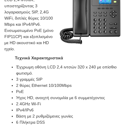
υποστηρίζοντας 3
λογαριασμούς SIP, 2,4G
WiFi, διπλές θύρες 10/100
Mbps και IPv4/IPv6.
Ενσωματωμένο PoE (μόνο
FIP11CP) και εξοπλισμένο
με HD ακουστικό και HD
ηχείο.
Τεχνικά Χαρακτηριστικά
Έγχρωμη οθόνη LCD 2,4 ιντσών 320 x 240 με οπίσθιο
φωτισμό.
3 γραμμές SIP
2 θύρες Ethernet 10/100Mbps
PoE
Ήχος HD, ανοιχτή συνομιλία με 6 συμμετέχοντες
2.4GHz Wi-Fi
IPv4/IPv6
Βάση με 2 ρυθμιζόμενες γωνίες
6 Πλήκτρα DSS