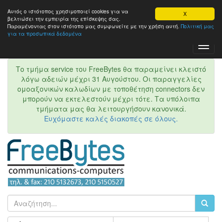
Αυτός ο ιστότοπος χρησιμοποιεί cookies για να
X
βελτιώσει την εμπειρία της επίσκεψης σας.
Παραμένοντας στον ιστότοπo μας συμφωνείτε με την χρήση αυτή.
Πολιτική μας
για τα προσωπικά δεδομένα
Toggl
Navig
Το τμήμα service του FreeBytes θα παραμείνει κλειστό
λόγω αδειών μέχρι 31 Αυγούστου. Οι παραγγελίες
ομοαξονικών καλωδίων με τοποθέτηση connectors δεν
μπορούν να εκτελεστούν μέχρι τότε. Τα υπόλοιπα
τμήματα μας θα λειτουργήσουν κανονικά.
Ευχόμαστε καλές διακοπές σε όλους.