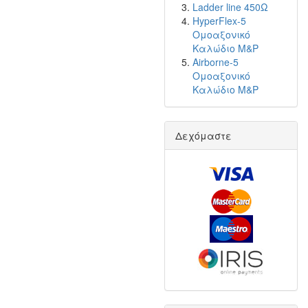
Ladder line 450Ω
HyperFlex-5
Ομοαξονικό
Καλώδιο M&P
Airborne-5
Ομοαξονικό
Καλώδιο M&P
Δεχόμαστε