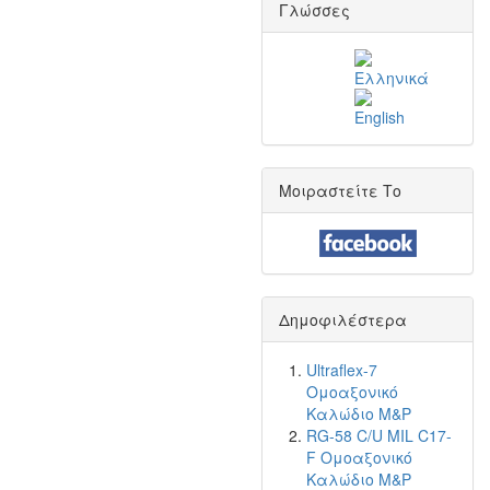
Γλώσσες
Μοιραστείτε Το
Δημοφιλέστερα
Ultraflex-7
Ομοαξονικό
Καλώδιο M&P
RG-58 C/U MIL C17-
F Ομοαξονικό
Καλώδιο M&P