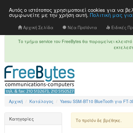
Αυτός ο ιστότοπος χρησιμοποιεί cookies για να 
συμφωνείτε με την χρήση αυτή.
Πολιτική μας γι
Αρχική Σελίδα
Νέα Προϊόντα
Ειδικές Π
Το τμήμα service του FreeBytes θα παραμείνει κλεισ
εκτελεστ
Αρχική
Κατάλογος
Yaesu SSM-BT10 BlueTooth για FT-
Κατηγορίες
Το προϊόν δε βρέθηκε.