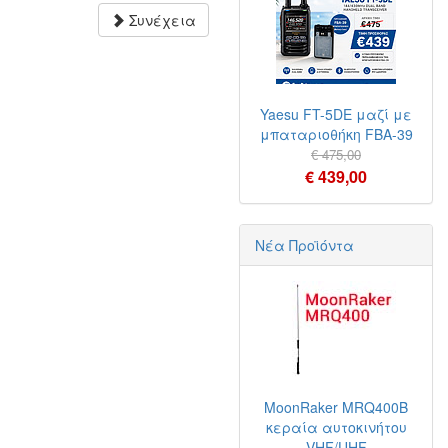
Συνέχεια
Yaesu FT-5DE μαζί με
μπαταριοθήκη FBA-39
€ 475,00
€ 439,00
Νέα Προϊόντα
MoonRaker MRQ400B
κεραία αυτοκινήτου
VHF/UHF