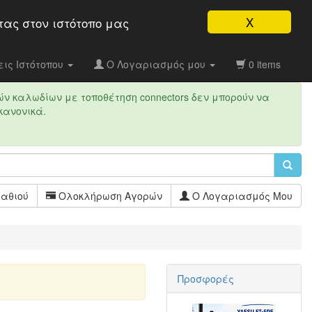
X
τας στον ιστότοπo μας
ις Ιστότοπου
Ο Λογαριασμός μου
0 items
ών καλωδίων με τοποθέτηση connectors δεν μπορούν να
κανονικά.
αθιού
Ολοκλήρωση Αγορών
Ο Λογαριασμός Μου
Προσφορές