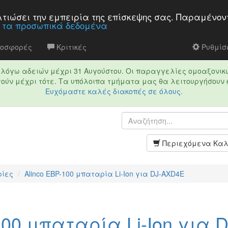
βελτιώσει την εμπειρία της επίσκεψης σας. Παραμένον
α τα προσωπικά δεδομένα
ροσφορές
Κριτικές
Ρυθμίσε
τό λόγω αδειών μέχρι 31 Αυγούστου. Οι παραγγελίες ομοαξονικ
ούν μέχρι τότε. Τα υπόλοιπα τμήματα μας θα λειτουργήσουν 
Ευχόμαστε καλές διακοπές σε όλους.
Περιεχόμενα Καλ
ίες
Alinco EBP-100 μπαταρία Li-Ion για DJ-AXD4E
100 μπαταρία Li-Ion για D