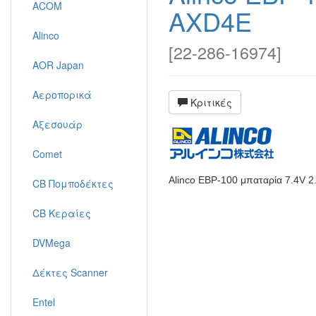
ACOM
AXD4E
Alinco
[
22-286-16974
]
AOR Japan
Αεροπορικά
Κριτικές
Αξεσουάρ
Comet
Alinco EBP-100 μπαταρία 7.4V 2
CB Πομποδέκτες
CB Κεραίες
DVMega
Δέκτες Scanner
Entel