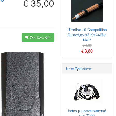
€ 35,00
Ultraflex-10 Competition
Ομοαξονικό Καλώδιο
Στο Καλάθι
M&P
€ 4,30
€ 3,80
Νέα Προϊόντα
Inrico μικροακουστικό
για T330