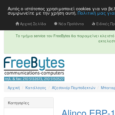
Αυτός ο ιστότοπος χρησιμοποιεί cookies για να 
συμφωνείτε με την χρήση αυτή.
Πολιτική μας γι
Αρχική Σελίδα
Νέα Προϊόντα
Ειδικές Π
Το τμήμα service του FreeBytes θα παραμείνει κλεισ
εκτελεστ
Αρχική
Κατάλογος
Αξεσουάρ Πομποδεκτών
Μπαταρ
Κατηγορίες
Alinco EBP-