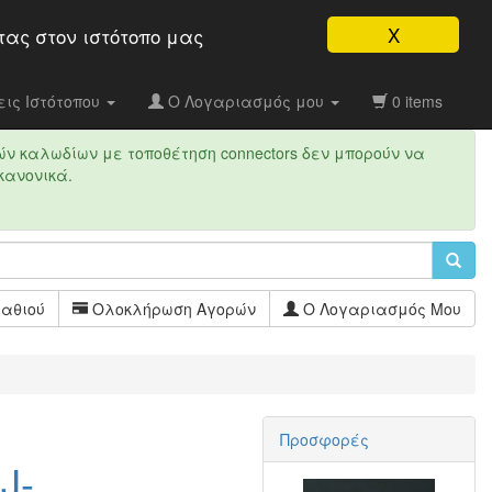
X
τας στον ιστότοπo μας
ις Ιστότοπου
Ο Λογαριασμός μου
0 items
ών καλωδίων με τοποθέτηση connectors δεν μπορούν να
κανονικά.
αθιού
Ολοκλήρωση Αγορών
Ο Λογαριασμός Μου
Προσφορές
J-