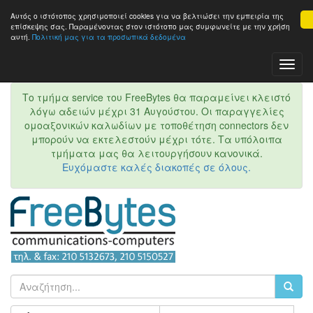
Αυτός ο ιστότοπος χρησιμοποιεί cookies για να βελτιώσει την εμπειρία της
επίσκεψης σας. Παραμένοντας στον ιστότοπo μας συμφωνείτε με την χρήση
αυτή.
Πολιτική μας για τα προσωπικά δεδομένα
Toggl
Navig
Το τμήμα service του FreeBytes θα παραμείνει κλειστό
λόγω αδειών μέχρι 31 Αυγούστου. Οι παραγγελίες
ομοαξονικών καλωδίων με τοποθέτηση connectors δεν
μπορούν να εκτελεστούν μέχρι τότε. Τα υπόλοιπα
τμήματα μας θα λειτουργήσουν κανονικά.
Ευχόμαστε καλές διακοπές σε όλους.