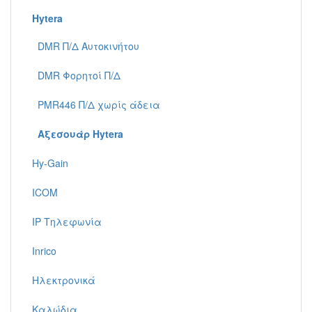
Hytera
DMR Π/Δ Αυτοκινήτου
DMR Φορητοί Π/Δ
PMR446 Π/Δ χωρίς άδεια
Αξεσουάρ Hytera
Hy-Gain
ICOM
IP Τηλεφωνία
Inrico
Ηλεκτρονικά
Καλώδια