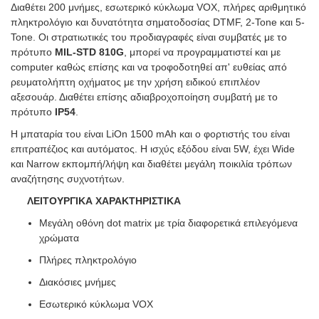
Διαθέτει 200 μνήμες, εσωτερικό κύκλωμα VOX, πλήρες αριθμητικό
πληκτρολόγιο και δυνατότητα σηματοδοσίας DTMF, 2-Tone και 5-
Tone. Οι στρατιωτικές του προδιαγραφές είναι συμβατές με το
πρότυπο
MIL-STD 810G
, μπορεί να προγραμματιστεί και με
computer καθώς επίσης και να τροφοδοτηθεί απ' ευθείας από
ρευματολήπτη οχήματος με την χρήση ειδικού επιπλέον
αξεσουάρ. Διαθέτει επίσης αδιαβροχοποίηση συμβατή με το
πρότυπο
IP54
.
Η μπαταρία του είναι LiOn 1500 mAh και ο φορτιστής του είναι
επιτραπέζιος και αυτόματος. Η ισχύς εξόδου είναι 5W, έχει Wide
και Narrow εκπομπή/λήψη και διαθέτει μεγάλη ποικιλία τρόπων
αναζήτησης συχνοτήτων.
ΛΕΙΤΟΥΡΓΙΚΑ ΧΑΡΑΚΤΗΡΙΣΤΙΚΑ
Μεγάλη οθόνη dot matrix με τρία διαφορετικά επιλεγόμενα
χρώματα
Πλήρες πληκτρολόγιο
Διακόσιες μνήμες
Εσωτερικό κύκλωμα VOX