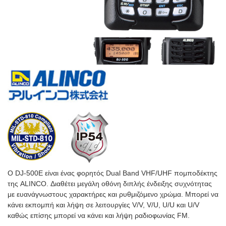
Ο DJ-500E είναι ένας φορητός Dual Band VHF/UHF πομποδέκτης
της ALINCO. Διαθέτει μεγάλη οθόνη διπλής ένδειξης συχνότητας
με ευανάγνωστους χαρακτήρες και ρυθμιζόμενο χρώμα. Μπορεί να
κάνει εκπομπή και λήψη σε λειτουργίες V/V, V/U, U/U και U/V
καθώς επίσης μπορεί να κάνει και λήψη ραδιοφωνίας FM.