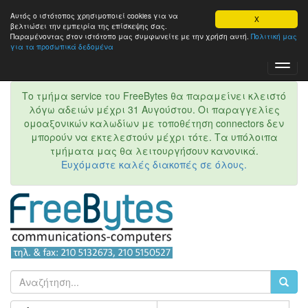
Αυτός ο ιστότοπος χρησιμοποιεί cookies για να
X
βελτιώσει την εμπειρία της επίσκεψης σας.
Παραμένοντας στον ιστότοπo μας συμφωνείτε με την χρήση αυτή.
Πολιτική μας
για τα προσωπικά δεδομένα
Toggl
Navig
Το τμήμα service του FreeBytes θα παραμείνει κλειστό
λόγω αδειών μέχρι 31 Αυγούστου. Οι παραγγελίες
ομοαξονικών καλωδίων με τοποθέτηση connectors δεν
μπορούν να εκτελεστούν μέχρι τότε. Τα υπόλοιπα
τμήματα μας θα λειτουργήσουν κανονικά.
Ευχόμαστε καλές διακοπές σε όλους.