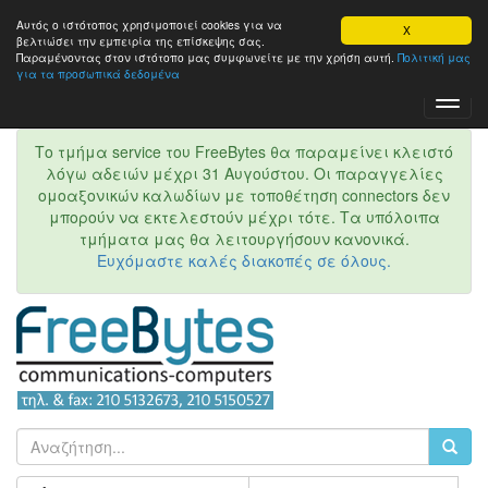
Αυτός ο ιστότοπος χρησιμοποιεί cookies για να
X
βελτιώσει την εμπειρία της επίσκεψης σας.
Παραμένοντας στον ιστότοπo μας συμφωνείτε με την χρήση αυτή.
Πολιτική μας
για τα προσωπικά δεδομένα
Toggl
Navig
Το τμήμα service του FreeBytes θα παραμείνει κλειστό
λόγω αδειών μέχρι 31 Αυγούστου. Οι παραγγελίες
ομοαξονικών καλωδίων με τοποθέτηση connectors δεν
μπορούν να εκτελεστούν μέχρι τότε. Τα υπόλοιπα
τμήματα μας θα λειτουργήσουν κανονικά.
Ευχόμαστε καλές διακοπές σε όλους.