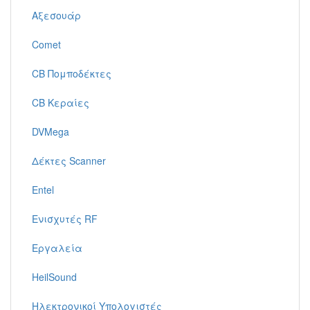
Αξεσουάρ
Comet
CB Πομποδέκτες
CB Κεραίες
DVMega
Δέκτες Scanner
Entel
Ενισχυτές RF
Εργαλεία
HeilSound
Ηλεκτρονικοί Υπολογιστές